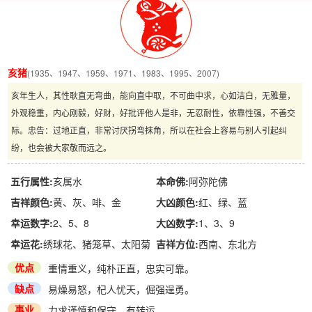
亥猪
(1935、1947、1959、1971、1983、1995、2007)
亥年生人，其性耿直无弯曲，能向直中取，不可曲中求，心如洁白，无雅量，
外观稳重，内心刚毅，好财，好批评他人是非，无忍耐性，依靠性强，不善交
际。忠告：过地正直，非常讨厌拐弯抹角，所以在社会上容易与别人引起纠
纷，也会被大家敬而远之。
五行属性:
亥属水
本命佛:
阿弥陀佛
吉祥颜色:
黄、灰、啡、金
大凶颜色:
红、绿、蓝
幸运数字:
2、5、8
大凶数字:
1、3、9
幸运花:
绣球花、猪笼草、太阳菊
吉祥方位:
西南、东北方
优点
重情重义，纯朴正直，忠实可靠。
缺点
易燥易怒，杞人忧天，倔强逞勇。
事业
力求谨慎和保守，有转运。