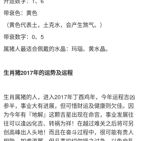
开运数字：1、6
带衰色：黄色
（黄色代表土，土克水，会产生煞气。）
带衰数字：0、5
属猪人最适合佩戴的水晶：玛瑙、黄水晶。
生肖猪2017年的运势及运程
生肖属猪的人，进入2017年丁酉鸡年，今年运程吉凶
参半，事业大有进展，但可惜财运及健康则欠佳。因
为今年有『地解』这颗吉星出现在命宫，事业发展往
往可以逢凶化吉、转祸为祥！在越过难关之后将可另
创高峰出人头地！而且在奋斗过程中，很可能有贵人
相助，如虎添翼。但凡事均切勿操之过急，以免自乱