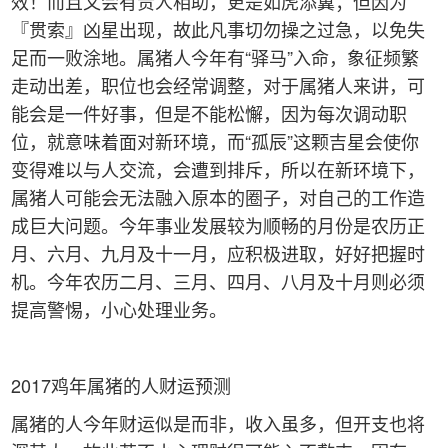
效！而且又会有贵人相助，更是如虎添翼；但因为
『贯索』凶星出现，故此凡事切勿操之过急，以免失
足而一败涂地。属猪人今年有“驿马”入命，象征频繁
走动出差，职位也会经常调整，对于属猪人来讲，可
能会是一件好事，但是不能松懈，因为每次调动职
位，就意味着面对新环境，而“孤辰”这颗吉星会使你
变得难以与人交流，会遭到排斥，所以在新环境下，
属猪人可能会无法融入原本的圈子，对自己的工作造
成巨大问题。今年事业发展较为顺畅的月份是农历正
月、六月、九月及十一月，应积极进取，好好把握时
机。今年农历二月、三月、四月、八月及十月则必须
提高警惕，小心处理业务。
2017鸡年属猪的人财运预测
属猪的人今年财运似是而非，收入虽多，但开支也将