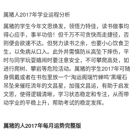
属猪人2017年学业运程分析
属猪的学生今年文思焕发，领悟力特佳，读书做事均
得心应手，事半功倍！但千万不可贪快而走捷径，否
则便会欲速不达。但努力读书之余，也要小心饮食卫
生，以免病从口入。此外并需慎防从高坠下摔伤，平
时与同学玩耍嬉闹时要注意安全，不可攀爬高处，如
进行爬树、攀岩等危险活动。属猪的学生2017年可随
身佩戴或者在书包里放一个“淘运阁瑞竹蝉鸣”黑曜石
吊坠来催旺流年的文昌星，加强文昌运，有助于启发
文思，使得逻辑清晰，学习状态稳定和专注，从而带
动学业的平稳上升，帮助考试的稳定发挥。
属猪的人2017年每月运势完整版