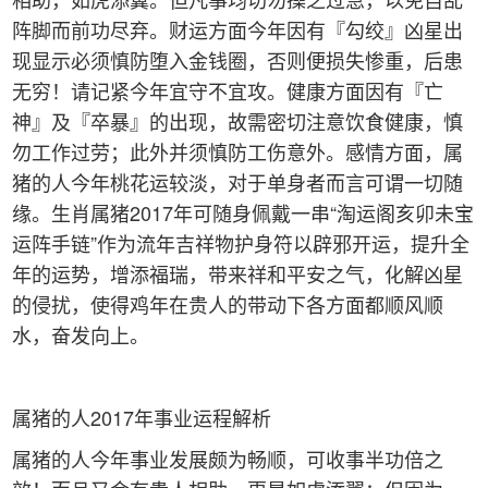
阵脚而前功尽弃。财运方面今年因有『勾绞』凶星出
现显示必须慎防堕入金钱圈，否则便损失惨重，后患
无穷！请记紧今年宜守不宜攻。健康方面因有『亡
神』及『卒暴』的出现，故需密切注意饮食健康，慎
勿工作过劳；此外并须慎防工伤意外。感情方面，属
猪的人今年桃花运较淡，对于单身者而言可谓一切随
缘。生肖属猪2017年可随身佩戴一串“淘运阁亥卯未宝
运阵手链”作为流年吉祥物护身符以辟邪开运，提升全
年的运势，增添福瑞，带来祥和平安之气，化解凶星
的侵扰，使得鸡年在贵人的带动下各方面都顺风顺
水，奋发向上。
属猪的人2017年事业运程解析
属猪的人今年事业发展颇为畅顺，可收事半功倍之