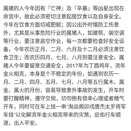
属猪的人今年因有『亡神』及『卒暴』等凶星出现在
命宫中，故此必须密切注意起居饮食以及自身安全。
今年在饮食方面切戒肥腻；因公出外时慎防工伤意
外，尤其是从事危险行业的属猪人，如建筑、装空调
等行业，要注意高空作业，每一次都要检查好安全设
备。今年农历正月、二月、六月及十二月必须注意饮
食卫生；而农历四月、七月、八月则需注意安全。属
猪人今年要留意交通安全，2017年为丁酉鸡年，流年
金火相克，本身是个不稳定的年份，如遇到农历一
月、二月、四月、五月、七月、八月等五行属木、属
金、属火的月份，容易导致意外事故的发生，开车时
要打醒精神，遵守交规，切勿抱有侥幸心理或者赌气
开车，同时可在车上挂一串“淘运阁卯戌唐杰太岁将军
车挂”以化解流年金火相克带来的灾煞，庇佑行车顺
遂，出入平安。