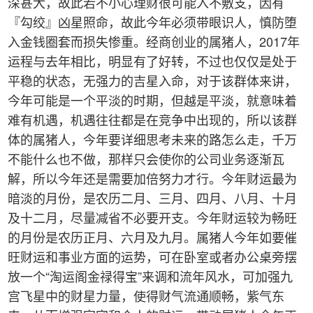
深甚大，故此若不小心理财很可能入不敷支，因有
『勾绞』凶星照命，故此今年必须带眼识人，慎防堕
入金钱圈套而损失惨重。经商创业的属猪人，2017年
运程与去年相比，明显有了好转，不过也仅仅是处于
平稳的状态，无强力的吉星入命，对于该群体来讲，
今年可能是一个平淡的时期，但越是平淡，就意味着
难有机遇，机遇往往都是在竞争中出现的，所以该群
体的属猪人，今年要详细思考未来的路怎么走，千万
不能什么也不做，那样只会使你的公司业务逐渐瓦
解，所以今年还是需要加倍努力才行。今年财运最为
暗淡的月份，是农历二月、三月、四月、八月、十月
及十二月，尽量减省不必要开支。今年财运较为畅旺
的月份是农历正月、六月及九月。属猪人今年如要催
旺财运和事业方面的运势，可在卧室或者办公桌旁摆
放一个“淘运阁金禄得宝”来调和流年风水，可加强九
宫飞星中的财星力量，使得财气流通顺畅，紫气东