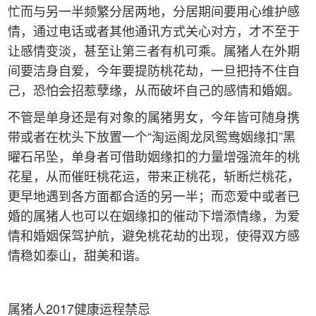
忙而与另一半频繁分居两地，分居期间要用心维护感
情，通过电话或者其他通讯方式关心对方，才不至于
让感情变淡，甚至让第三者有机可乘。属猪人在外期
间要洁身自爱，今年要提防桃花劫，一旦把持不住自
己，恐怕会招惹孽缘，从而破坏自己的感情和婚姻。
不管是单身还是有对象的属猪男女，今年皆可随身携
带或者在枕头下放置一个“淘运阁龙凤鸳鸯姻缘扣”黑
曜石吊坠，单身者可借助姻缘扣的力量增强流年的桃
花星，从而催旺桃花运，带来正桃花，斩断烂桃花，
更早地遇到各方面都合适的另一半；而恋爱中或者已
婚的属猪人也可以在姻缘扣的催动下增添情缘，为爱
情和婚姻保驾护航，避免桃花劫的出现，使得双方感
情稳如泰山，甜美和谐。
属猪人2017健康运程禁忌