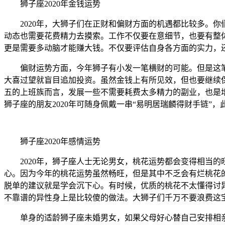
狮子座2020年金钱运势
2020年，大狮子们在正财和偏财方面的机遇都比较多。你们
动态也需要花费精力去摸索。工作不仅要在意细节，也要有整
更是需要多动脑才能赚大钱。不仅要评估自身各方面的实力，
偏财运势方面，今年狮子有小发一笔横财的可能。但是这笔
大喜过望就盲目追加投资。虽然金钱上有所见效，但也要继续
五的上班族而言，发展一些不需要耗费太多精力的副业，也是
狮子座的朋友2020年可随身佩戴一串“易明居瑞麟得财手链
狮子座2020年感情运势
2020年，狮子座人士无论男女，桃花运势都会变得相当的
心。因为今年的桃花运势虽然畅旺，但是其中不乏会有烂桃花
脱单的建议就是学会沉下心。有时候，优质的桃花不太懂得讨
不靠谱的异性身上是比较傻的做法。大狮子们千万不要浪费这
单身的适龄狮子座未婚男女，如果父母好心替自己安排相亲