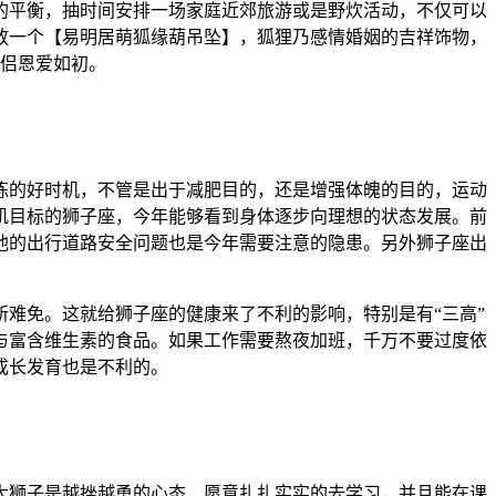
的平衡，抽时间安排一场家庭近郊旅游或是野炊活动，不仅可以
头放一个【易明居萌狐缘葫吊坠】，狐狸乃感情婚姻的吉祥饰物，
伴侣恩爱如初。
炼的好时机，不管是出于减肥目的，还是增强体魄的目的，运动
增肌目标的狮子座，今年能够看到身体逐步向理想的状态发展。前
他的出行道路安全问题也是今年需要注意的隐患。另外狮子座出
难免。这就给狮子座的健康来了不利的影响，特别是有“三高”
与富含维生素的食品。如果工作需要熬夜加班，千万不要过度依
成长发育也是不利的。
大狮子是越挫越勇的心态，愿意扎扎实实的去学习，并且能在课