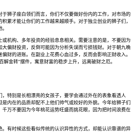
。对于狮子座白领们而言，你们不仅要做好份内的工作，对市场的
的积累才能让你们的工作越来越顺手。对于独立创业的狮子们，
地。
或机构、多年投资的经验息息相关。需要注意的是，不要因为
加大偏财投资，反倒可能因为分析失误而亏损钱财。对于朝九晚
迷偏财的进账。在副业上花费心血过多，反而会影响正财收入。
居百解金转”摆件，寓意财富的稳步上升，远离破财之厄。
们，特别是长相漂亮的女孩子，要学会通过外在的表象看透人
但是内在的品质却配不上他们帅气或姣好的外貌。今年给狮子们
。千万不要因为今年桃花运势旺盛而挑花眼，因为把时间浪费在
。有时候这些看似传统的认识异性的方式，却能认识靠谱的异