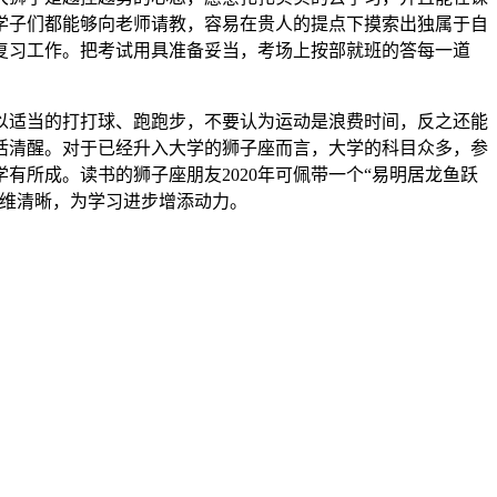
学子们都能够向老师请教，容易在贵人的提点下摸索出独属于自
复习工作。把考试用具准备妥当，考场上按部就班的答每一道
适当的打打球、跑跑步，不要认为运动是浪费时间，反之还能
活清醒。对于已经升入大学的狮子座而言，大学的科目众多，参
学有所成。
读书的狮子座朋友2020年可佩带一个“易明居龙鱼跃
思维清晰，为学习进步增添动力。