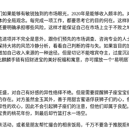
如果能够有敏锐独到的市场眼光，2020年是能够收入颇丰的
体的全局观念。每完成一项工作，都要思考它的目的何在。这样
还要明确承担哪些风险，这样才能保证自己在市场上立于不败之
进项并不完全是意外，跟你们预先的市场调查、咨询专业的人士
保持大将的风范冷静分析，看看自己判断的得与失。如果盲目的
增加自己收入来源的一种途径。但是切记不能喧宾夺主，过度沉
”，此麒麟手链有招财进宝的美好祝福和寓意，亦可摆放一个“易明
旺盛，对自己有好感的异性络绎不绝。但是需要提醒狮子座宝宝
的存在。对方虽然金玉其外，善于用甜言蜜语俘获狮子们的心，
异性的欢心，因此不会引起狮子座们的注意，但他们却属于良配
宝贵的桃花年份，到最后却竹篮打水一场空。
活动，或者是朋友帮忙撮合的相亲饭局，千万不要急于推脱拒绝