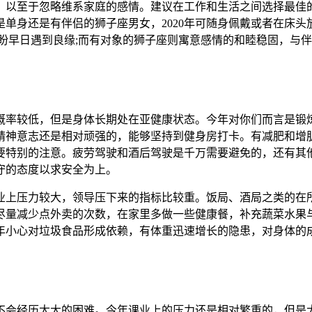
，以至于忽略维系家庭的感情。建议在工作和生活之间选择最佳
是单身还是有伴侣的狮子座男女，2020年可随身佩戴或者在床
盼早日遇到良缘;而有对象的狮子座则寓意感情的和睦稳固，与
概率较低，但是身体长期处在亚健康状态。今年对你们而言是锻
是精神意志还是相对顽强的，能够坚持到健身房打卡。有减肥和
要特别的注意。疲劳驾驶和酒后驾驶是千万需要避免的，还有其
守的态度以求安全为上。
业上压力较大，领导压下来的指标比较重。饭局、酒局之类的在所
尽量减少点外卖的次数，在家里多做一些健康餐，补充蔬菜水果
年小心对垃圾食品形成依赖，有体重迅速增长的隐患，对身体的
不会经历太大的困难。今年课业上的压力还是相对繁重的，但是