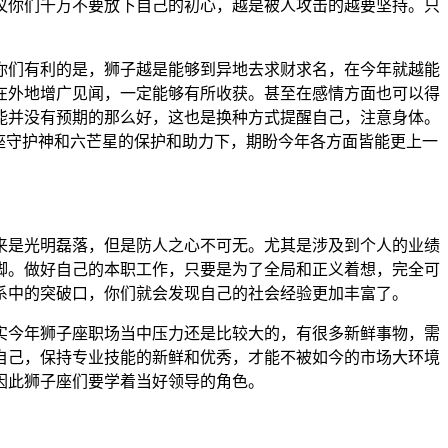
议你们千万不要放下自己的初心，越是被人攻击的越要坚持。只
你们有利的是，狮子越是能够到异地去求财求名，在今年就越能
在外地增广见闻，一定能够有所收获。甚至在感情方面也可以得
能并没有预期的那么好，这也是换种方式提醒自己，注意身体。
星座守护神和六芒星的保护和助力下，期盼今年各方面皆能更上一
来是光明磊落，但是防人之心不可无。尤其是涉及到个人的业绩
脚。做好自己的本职工作，只要是为了全局和正义着想，完全可
系中的突破口，你们就会发现自己的社会经验更加丰富了。
今年狮子座职场当中压力还是比较大的，有很多新鲜事物，需
自己，保持专业技能的新鲜和优秀，才能不被如今的市场大环境
因此狮子座们要学着当好领导的角色。