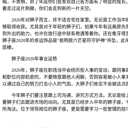
缩，不畏惧，到了年底你们会发现自己各方面有了明显的成长
要走过这片荆棘，你们会走到新的一片天空。
2020年对狮子而言，并不适合宅在家里。无论是工作当中
够取得收获。尤其是对于年轻的狮子们，如果今年有远离原先
到外出的助力，也许在旅行途中就有艳遇等着你。还在象牙塔
狮子座2020年的幸运饰品是“易明居六芒星符守护神”吊坠
层楼。
狮子座2020年事业运势
2020年，狮子座在职场当中会经历些人事的变动，跟同事
和职位内部机密的，不要随意跟他人闲聊，否则容易被小人拿
以通过自己的努力打击小人的气焰，大狮子们肯定不会被这点
今年狮子们要注意跟上司沟通，讲究方式方法。无论是给上
要狮子们去跟进市场的动向。尤其是已经步入中年的狮子座，
所淘汰。位于领导岗位的狮子座，更是需要学习一些管理的技