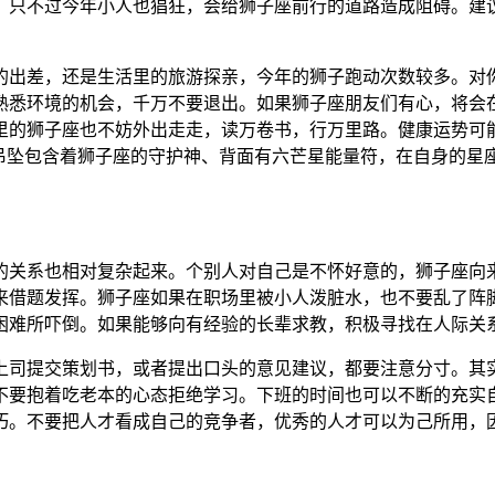
。只不过今年小人也猖狂，会给狮子座前行的道路造成阻碍。建
的出差，还是生活里的旅游探亲，今年的狮子跑动次数较多。对
熟悉环境的机会，千万不要退出。如果狮子座朋友们有心，将会
里的狮子座也不妨外出走走，读万卷书，行万里路。健康运势可
，此吊坠包含着狮子座的守护神、背面有六芒星能量符，在自身的
的关系也相对复杂起来。个别人对自己是不怀好意的，狮子座向
来借题发挥。狮子座如果在职场里被小人泼脏水，也不要乱了阵
困难所吓倒。如果能够向有经验的长辈求教，积极寻找在人际关
司提交策划书，或者提出口头的意见建议，都要注意分寸。其实
不要抱着吃老本的心态拒绝学习。下班的时间也可以不断的充实
巧。不要把人才看成自己的竞争者，优秀的人才可以为己所用，