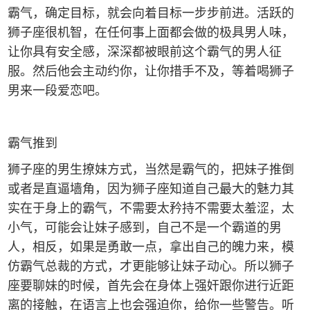
霸气，确定目标，就会向着目标一步步前进。活跃的
狮子座很机智，在任何事上面都会做的极具男人味，
让你具有安全感，深深都被眼前这个霸气的男人征
服。然后他会主动约你，让你措手不及，等着喝狮子
男来一段爱恋吧。
霸气推到
狮子座的男生撩妹方式，当然是霸气的，把妹子推倒
或者是直逼墙角，因为狮子座知道自己最大的魅力其
实在于身上的霸气，不需要太矜持不需要太羞涩，太
小气，可能会让妹子感到，自己不是一个霸道的男
人，相反，如果是勇敢一点，拿出自己的魄力来，模
仿霸气总裁的方式，才更能够让妹子动心。所以狮子
座要聊妹的时候，首先会在身体上强奸跟你进行近距
离的接触，在语言上也会强迫你，给你一些警告。听