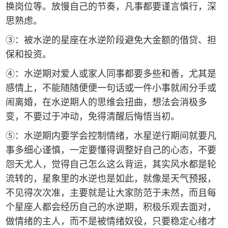
换岗位等。放慢自己的节奏，凡事都要谨言慎行，深
思熟虑。
③：被水逆的星座在水逆阶段避免大金额的借贷、担
保和投资。
④：水逆期对爱人或家人同事都要多些和善，尤其是
感情上，不能随随便便一句话或一件小事就闹分手或
闹离婚，在水逆期人的思维会扭曲，想法会消极多
变，不要过于冲动，免得清醒后悔悟当初。
⑤：水逆期内要学会控制情绪，水星逆行期间就要凡
事多细心谨慎，一定要懂得调整好自己的心态，不要
怨天尤人，觉得自己怎么这么背运，其实风水都是轮
流转的，星象里的水逆也是如此，就像是天气预报，
不见得次次准，主要就是让大家防范于未然，而且每
个星座人都会经历自己的水逆期，积极乐观去面对，
做情绪的主人，而不是被情绪奴役，只要稳定心绪才