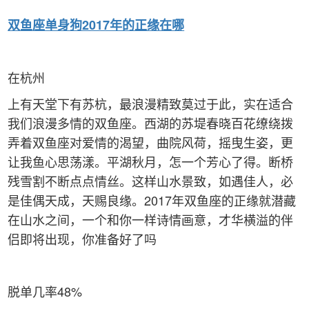
双鱼
座单身狗2017年的正缘在哪
在杭州
上有天堂下有苏杭，最浪漫精致莫过于此，实在适合
我们浪漫多情的双鱼座。西湖的苏堤春晓百花缭绕拨
弄着双鱼座对爱情的渴望，曲院风荷，摇曳生姿，更
让我鱼心思荡漾。平湖秋月，怎一个芳心了得。断桥
残雪割不断点点情丝。这样山水景致，如遇佳人，必
是佳偶天成，天赐良缘。2017年双鱼座的正缘就潜藏
在山水之间，一个和你一样诗情画意，才华横溢的伴
侣即将出现，你准备好了吗
脱单几率48%