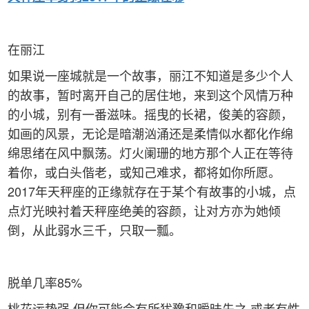
在丽江
如果说一座城就是一个故事，丽江不知道是多少个人
的故事，暂时离开自己的居住地，来到这个风情万种
的小城，别有一番滋味。摇曳的长裙，俊美的容颜，
如画的风景，无论是暗潮汹涌还是柔情似水都化作绵
绵思绪在风中飘荡。灯火阑珊的地方那个人正在等待
着你，或白头偕老，或知己难求，都将如你所愿。
2017年天秤座的正缘就存在于某个有故事的小城，点
点灯光映衬着天秤座绝美的容颜，让对方亦为她倾
倒，从此弱水三千，只取一瓢。
脱单几率85%
桃花运势强,但你可能会有所犹豫和暧昧先之,或者有性