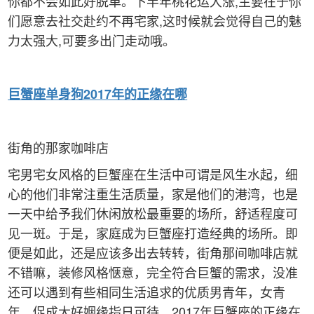
你都不会如此好脱单。下半年桃花运大涨,主要在于你
们愿意去社交赴约不再宅家,这时候就会觉得自己的魅
力太强大,可要多出门走动哦。
巨蟹
座单身狗2017年的正缘在哪
街角的那家咖啡店
宅男宅女风格的巨蟹座在生活中可谓是风生水起，细
心的他们非常注重生活质量，家是他们的港湾，也是
一天中给予我们休闲放松最重要的场所，舒适程度可
见一斑。于是，家庭成为巨蟹座打造经典的场所。即
便是如此，还是应该多出去转转，街角那间咖啡店就
不错嘛，装修风格惬意，完全符合巨蟹的需求，没准
还可以遇到有些相同生活追求的优质男青年，女青
年，促成大好姻缘指日可待。2017年巨蟹座的正缘在