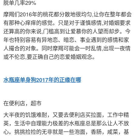
脱单几率29%
摩羯们2016年的桃花都分散地很均匀,让你在整年都会
有那种心痒痒的感觉。只是对于谨慎感情,对婚姻要求
还算高的你来说,门槛高到让爱慕你的人望而却步。今
年也特别容易有异地恋、暗恋、事业遇到的感情和家
人撮合的对象。同时摩羯可能会一时乱情,出现一夜情
或不伦恋,要正确自己的恋爱婚姻观念。
水瓶
座单身狗2017年的正缘在哪
在便利店，超市
大半夜的饥饿难耐，又要去便利店买拉面，工作中精
英，生活中自理能力极差的水瓶座总是那么让人不放
心。挑挑捡捡的无非就是一些泡面，香肠，咸菜，基