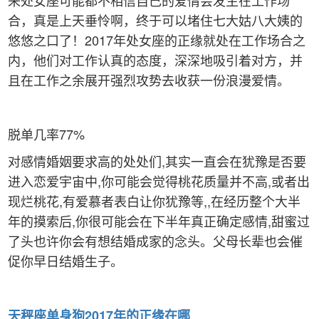
来处女座可能都不相信自己的爱情会发生在工作场
合，真是上天垂怜啊，终于可以堵住七大姑八大姨的
悠悠之口了！2017年处女座的正缘就处在工作场合之
内，他们对工作认真的态度，深深地吸引着对方，并
且在工作之余展开强烈攻势去收获一份浪漫爱情。
脱单几率77%
对感情婚姻要求高的处处们,其实一直会在犹豫是否要
进入恋爱宇宙中,你可能会觉得桃花质量并不高,或者出
现烂桃花,有爱慕者表白让你犹豫等,,在经历整个大半
年的摸索后,你很可能会在下半年真正确定感情,甜蜜过
了头也许你会有想结婚成家的念头。父母长辈也会催
促你早日结婚生子。
天秤
座单身狗2017年的正缘在哪