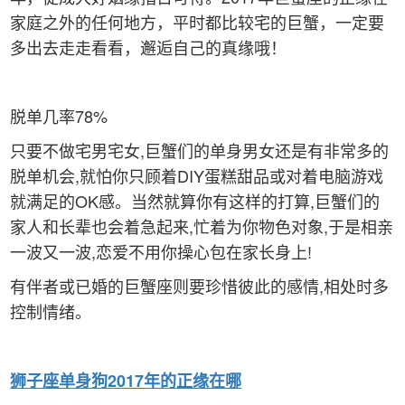
家庭之外的任何地方，平时都比较宅的巨蟹，一定要
多出去走走看看，邂逅自己的真缘哦！
脱单几率78%
只要不做宅男宅女,巨蟹们的单身男女还是有非常多的
脱单机会,就怕你只顾着DIY蛋糕甜品或对着电脑游戏
就满足的OK感。当然就算你有这样的打算,巨蟹们的
家人和长辈也会着急起来,忙着为你物色对象,于是相亲
一波又一波,恋爱不用你操心包在家长身上!
有伴者或已婚的巨蟹座则要珍惜彼此的感情,相处时多
控制情绪。
狮子
座单身狗2017年的正缘在哪