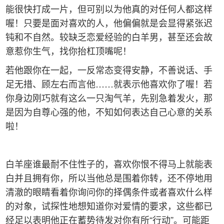
能很快打成一片，但可别以为他真的对任何人都这样
喔！只要是面对喜欢的人，他偏偏就是会显得紧张迟
钝和不自然。较缺乏恋爱经验的白羊男，甚至还会故
意惹你生气，找你抬杠顶嘴呢！
若他跟你在一起，一反常态变得安静，不善说话、手
足无措、顾左右而言他……就表示他喜欢你了喔！若
你身边刚巧就有这么一只淘气羊，先别急着发火，那
是因为自尊心强的他，不知如何表达自己心意的关系
啦！
白羊座谁最耐不住性子的，喜欢你恨不得马上就能表
白并且拥有你，所以当他总是围着你转，还不停地用
清澈的眼睛看着你询问你的择偶条件或者喜欢什么样
的对象，试探性地想知道你对爱情的要求，这些都已
经足以表明他正在蓄势待发对你有所“行动”。可能距