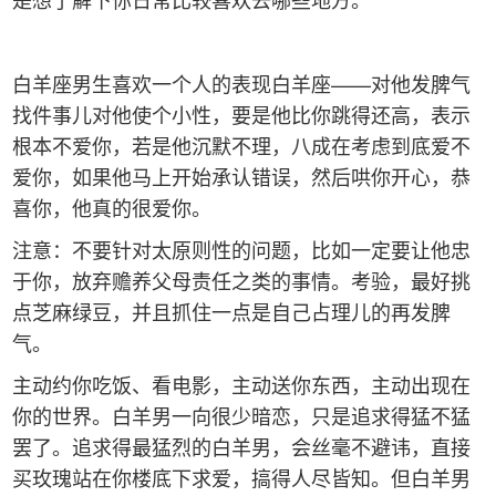
白羊座男生喜欢一个人的表现白羊座——对他发脾气
找件事儿对他使个小性，要是他比你跳得还高，表示
根本不爱你，若是他沉默不理，八成在考虑到底爱不
爱你，如果他马上开始承认错误，然后哄你开心，恭
喜你，他真的很爱你。
注意：不要针对太原则性的问题，比如一定要让他忠
于你，放弃赡养父母责任之类的事情。考验，最好挑
点芝麻绿豆，并且抓住一点是自己占理儿的再发脾
气。
主动约你吃饭、看电影，主动送你东西，主动出现在
你的世界。白羊男一向很少暗恋，只是追求得猛不猛
罢了。追求得最猛烈的白羊男，会丝毫不避讳，直接
买玫瑰站在你楼底下求爱，搞得人尽皆知。但白羊男