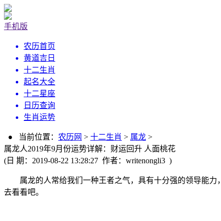
手机版
农历首页
黄道吉日
十二生肖
起名大全
十二星座
日历查询
生肖运势
● 当前位置：
农历网
>
十二生肖
>
属龙
>
属龙人2019年9月份运势详解：财运回升 人面桃花
(日 期：2019-08-22 13:28:27 作者：writenongli3 )
属龙的人常给我们一种王者之气，具有十分强的领导能力，不
去看看吧。