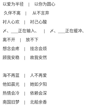
以爱为半径 | 以你为圆心
久伴不离 | 从不言弃
衬人心欢 | 衬己心酸
〆、___正在输入、 | 〆、___正在缓冲、
离不开 | 放不下
想念会疼 | 挂念会烦
顾我安稳 | 故我安然
海不再蓝 | 人不再爱
他如晨光 | 她如夕阳
热情会冷 | 依赖会深
南国旧梦 | 北船余香