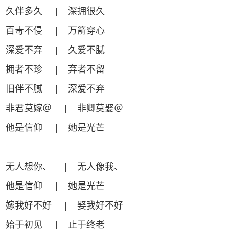
久伴多久 | 深拥很久
百毒不侵 | 万箭穿心
深爱不弃 | 久爱不腻
拥者不珍 | 弃者不留
旧伴不腻 | 深爱不弃
非君莫嫁＠ | 非卿莫娶＠
他是信仰 | 她是光芒
无人想你、 | 无人像我、
他是信仰 | 她是光芒
嫁我好不好 | 娶我好不好
始于初见 | 止于终老