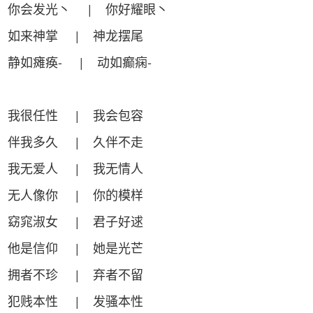
你会发光丶 | 你好耀眼丶
如来神掌 | 神龙摆尾
静如瘫痪- | 动如癫痫-
我很任性 | 我会包容
伴我多久 | 久伴不走
我无爱人 | 我无情人
无人像你 | 你的模样
窈窕淑女 | 君子好逑
他是信仰 | 她是光芒
拥者不珍 | 弃者不留
犯贱本性 | 发骚本性