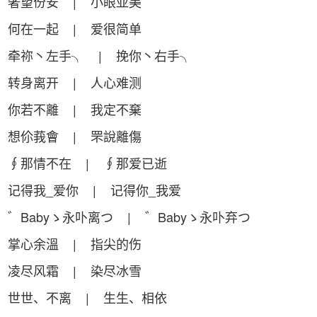
奢望份安 | 小眼亚美
何在一起 | 爱很简单
牵祢丶左手╮ | 挽你丶右手╮
转身离开 | 人心难测
你若不離 | 我定不棄
想伱莪會 | 罘說離傷
∮那情不在 | ∮那爱已逝
记得我_爱你 | 记得你_我爱
゛Babyゝ永卟离つ | ゛Babyゝ永卟弃つ
掌心余溫 | 指尖的伤
凌尽风霜 | 染尽冰雪
世世、不离 | 生生、相依