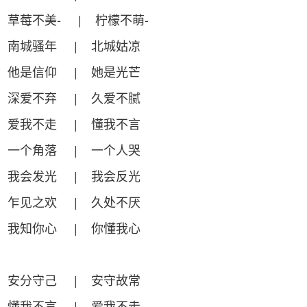
草莓不美- | 柠檬不萌-
南城骚年 | 北城姑凉
他是信仰 | 她是光芒
深爱不弃 | 久爱不腻
爱我不走 | 懂我不言
一个角落 | 一个人哭
我会发光 | 我会反光
乍见之欢 | 久处不厌
我知你心 | 你懂我心
安分守己 | 安守故常
懂我不言 | 爱我不走