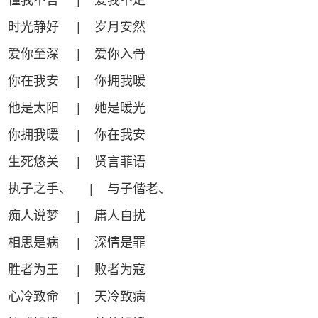
时光静好 | 岁月安然
爱你至深 | 爱你入骨
你在我安 | 你拥我暖
他是太阳 | 她是暖光
你拥我暖 | 你在我安
生死悠关 | 贤言菲语
执子之手、 | 与子偕老、
痴人说梦 | 庸人自扰
相思是病 | 深情是罪
胜者为王 | 败者为寇
心冷致命 | 天冷致病