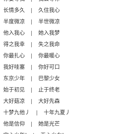
长情多久 | 久住我心
半度微凉 | 半世微凉
他入我心 | 她入我梦
得之我幸 | 失之我命
你最扎心 | 你最暖心
我好哇塞 | 你好可口
东京少年 | 巴黎少女
始于初见 | 止于终老
大好菇凉 | 大好先森
十梦九他丿 | 十年九夏丿
他是信仰 | 她是光芒