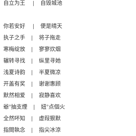
自立为王 | 自毁城池
你若安好 | 便是晴天
执子之手 | 将子拖走
寒梅绽放 | 寥寥炊烟
辗转寻找 | 纵里寻她
浅夏诗韵 | 半夏微凉
开盖有奖 | 谢谢惠顾
默然相爱 | 寂静喜欢
爺°抽支煙 | 妞°点個火
全然吥知 | 虚叚狠默
指間執念 | 指尖冰涼