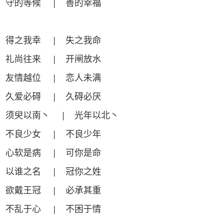
守的等候 | 善的幸福
得之我幸 | 失之我命
礼尚往来 | 开闸放水
友情越位 | 恋人未满
久爱必碍 | 久碍必厌
须臾以南丶 | 光年以北丶
不良少女 | 不良少年
心软是病 | 可你是命
以谁之名 | 冠你之姓
欲戴王冠 | 必承其重
不乱于心 | 不困于情