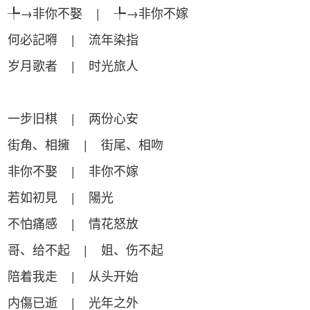
╄→非你不娶 | ╄→非你不嫁
何必記嘚 | 流年染指
岁月歌者 | 时光旅人
一步旧棋 | 两份心安
街角、相擁 | 街尾、相吻
非你不娶 | 非你不嫁
若如初見 | 陽光
不怕痛感 | 情花怒放
哥、给不起 | 姐、伤不起
陪着我走 | 从头开始
内傷已逝 | 光年之外