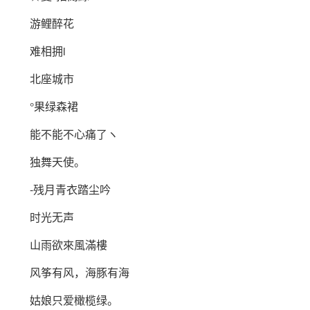
游鲤醉花
难相拥i
北座城市
°果绿森裙
能不能不心痛了ヽ
独舞天使。
-残月青衣踏尘吟
时光无声
山雨欲來風滿樓
风筝有风，海豚有海
姑娘只爱橄榄绿。