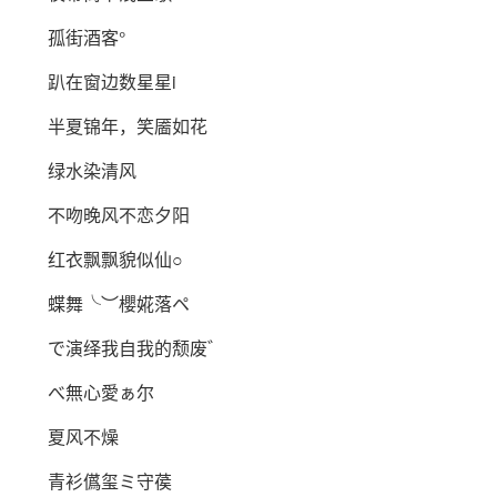
孤街酒客°
趴在窗边数星星i
半夏锦年，笑靥如花
绿水染清风
不吻晚风不恋夕阳
红衣飘飘貌似仙○
蝶舞╰︶櫻婲落ペ
で演绎我自我的颓废゛
べ無心愛ぁ尔
夏风不燥
青衫儰玺ミ守葔