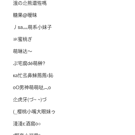
涐の尐熊還恠嗎
糖果@暧昧
丿sa灬萌系小妹子
氺蜜桃ぎ
萌琳达～
ぷ宅腐dé萌榊?
ка忙丠鼻鯠菢菢ι鈊
oО男神萌萌哒︵o
尐虎牙(づ~ ~)づ
(_樱桃小嘴大眼妹ゥ
淺淺ε酒窩o○