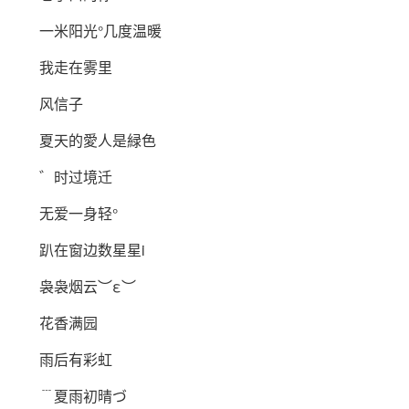
一米阳光°几度温暖
我走在雾里
风信子
夏天的愛人是緑色
゛时过境迁
无爱一身轻°
趴在窗边数星星i
袅袅烟云︶ε︶
花香满园
雨后有彩虹
﹉夏雨初晴づ