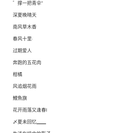
゛撑一把青伞”
深夏晚晴天
南风草木香
春风十里·
过期爱人
奔跑的五花肉
柑橘
风追烟花雨
鯉魚旗
花开雨落又逢春i
〆夏未回忆▁▁