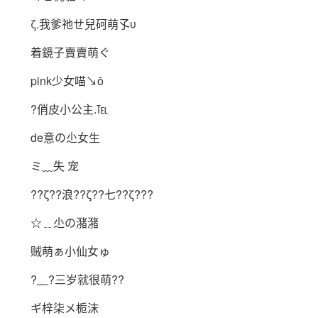
ζ.我爹祂ㄝ兒砢萌孓υ
着鏡子賣賣萌ぐ
pink少女喵↘ǒ
?俏皮小公主.℡
de意の尐女生
ミ﹏失 宠
??ζ??浪??ζ??七??ζ???
☆﹎尐の潴潴
贼萌ぁ小仙女ゅ
?﹏?三岁就很萌??
ギ梓柒メ栀沫