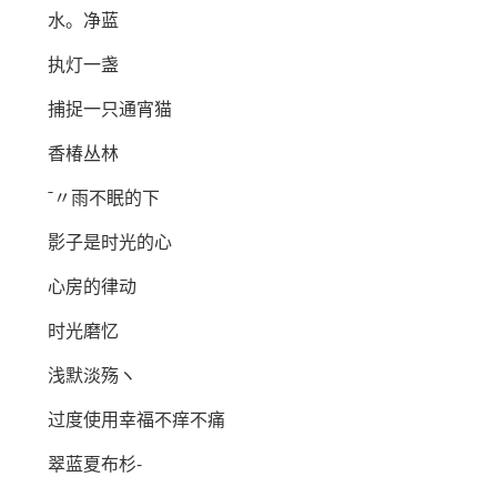
水。净蓝
执灯一盏
捕捉一只通宵猫
香椿丛林
ˉ〃雨不眠的下
影子是时光的心
心房的律动
时光磨忆
浅默淡殇ヽ
过度使用幸福不痒不痛
翠蓝夏布杉-