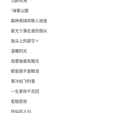
沉醉花海
°海誓山盟
森林很绿却致人迷途
星光り落在谁的指尖
指尖上的星空〃
温暖的光
烏雲後面有陽光
那是雨不是眼泪
寒冷纷飞旳雪
一生爱你千百回
若隐若现
恰似旧人归