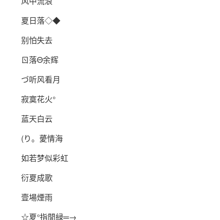
风中流浪
夏日落◇◆
别怕失去
ㄖ落Θ余辉
づ听风看月
寂寞花火°
蓝天白云
(り。薆情海
如若梦似彩虹
衍夏成歌
壹場煙雨
☆夏°指閒緑═→