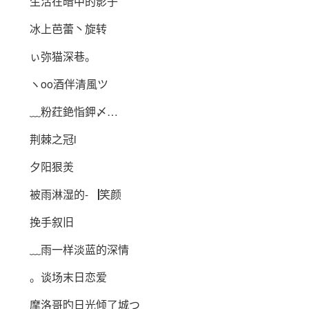
生活在暗中的影子
冰上芭蕾丶旋转
ぃ弥猫深巷。
ヽoo酒伴清風ツ
﹏粉荭銫恉鉀〆…
荆棘之冠i
夕阳狠羙
被雨淋湿的-▕笑颜
挽手叙旧
﹏雨一样淡蓝的深情
。谈场末日恋爱
摩洛哥旳日光倾了城つ