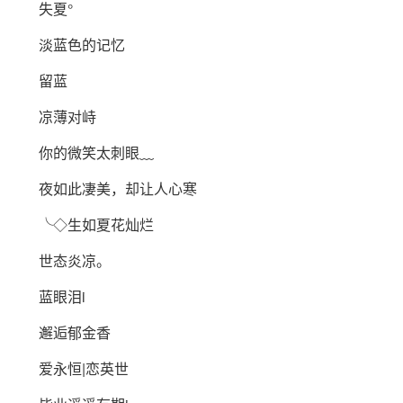
失夏°
淡蓝色的记忆
留蓝
凉薄对峙
你的微笑太刺眼﹏
夜如此凄美，却让人心寒
╰◇生如夏花灿烂
世态炎凉。
蓝眼泪i
邂逅郁金香
爱永恒|恋英世