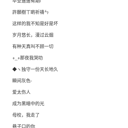
毕业遥遥有期i
許願樹丅啲祈禱ㄣ
这样的我不知是好是坏
岁月悠长，漫过云烟
有种天真叫不顾一切
+_+那夜我哭叻
◆ヽ独守一份天长地久
瞬间灰色-
爱太伤人
成为黑暗中的光
母校，我走了
巷子口的你