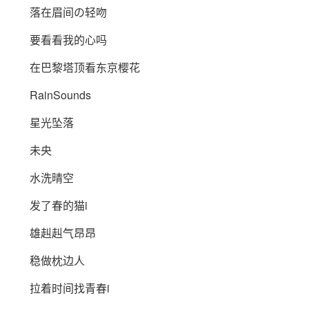
落在眉间の轻吻
要看看我的心吗
在巴黎塔顶看东京樱花
RainSounds
星光坠落
未央
水洗晴空
发了春的猫i
雄赳赳气昂昂
稳做枕边人
拉着时间找青春i