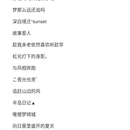
梦那么远还追吗
深白境迁°sunset
故事爱人
趁我未老依然喜欢听趁早
虹光灯下的身影。
与风相奔跑
こ夜光也羙゛
追赶山边的风
半岛日记▲
唯憾梦倾城
向日葵里盛开的夏天