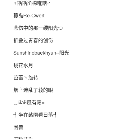
♀甛甛甾棉糀鎕♂
孤岛Re-Cwert
悲伤中的那一缕阳光つ
折叠过青春的创伤
Sunshinebaekhyun--阳光
镜花水月
芭蕾丶旋转
烟╰迷乱了莪的眼
﹎йай風有霧≈
╃坐在蘤園看日落╃
困兽