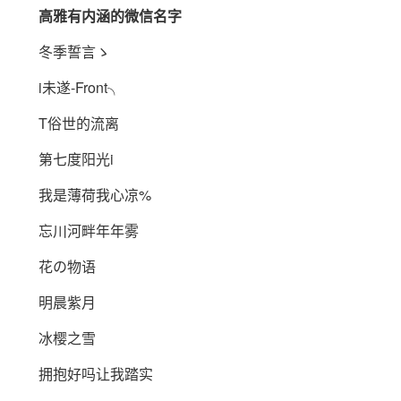
高雅有内涵的微信名字
冬季誓言ゝ
i未遂-Front╮
T俗世的流离
第七度阳光i
我是薄荷我心凉%
忘川河畔年年雾
花の物语
明晨紫月
冰樱之雪
拥抱好吗让我踏实