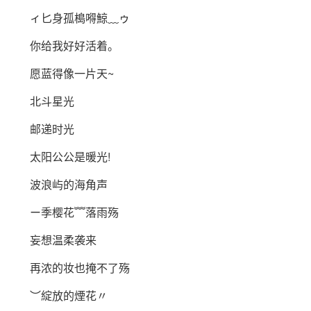
ィ匕身孤槝嘚鯨﹏ゥ
你给我好好活着。
愿蓝得像一片天~
北斗星光
邮递时光
太阳公公是暖光!
波浪屿的海角声
ー季樱花﹌落雨殇
妄想温柔袭来
再浓的妆也掩不了殇
︶綻放的煙花〃