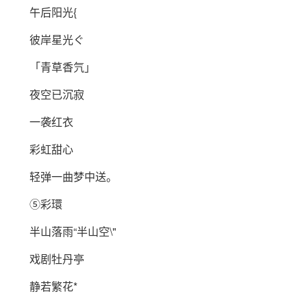
午后阳光{
彼岸星光ぐ
「青草香氕」
夜空已沉寂
一袭红衣
彩虹甜心
轻弹一曲梦中送。
⑤彩環
半山落雨“半山空\"
戏剧牡丹亭
静若繁花*