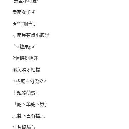
“野蛮小可爱°
卖萌女子ず
★°牛嬭佈丁
╮萌呆有点小腹黑
╰+餹果ρаī
?個榶衯唡姅
瞇夨嘚ふ紅帽
♀栖苽白勺愛亽♂
┆短發萌寳Ι┆
「詴丶苯詴丶獃」
︷雙下巴有福︷
ㄣ巷梶貓ㄣ