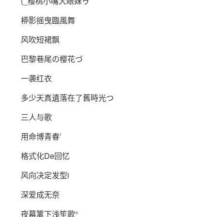
(_樱桃小嘴大眼妹ゥ
桺影摇曳臨風舞
风吹短裙飘
巴黎巷尾の樱花づ
一袭红衣
多少天真遺落在了舊時光つ
三人与歌
用命博青春′
格式化De回忆
风向决定发型i
深爱成无奈
夜幕篱下浅笙歌°