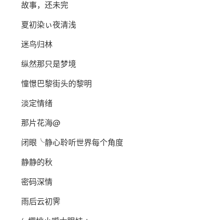
故事，还未完
夏初染ぃ夜清浅
迷鸟归林
纵然那只是梦境
憧憬巴黎街头的黎明
淡定情绪
那片花海@
闭眼╰静心聆听世界每个角度
静静的秋
密码深情
雨后云初霁