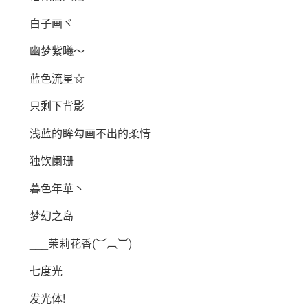
白子画ヾ
幽梦紫曦～
蓝色流星☆
只剩下背影
浅蓝的眸勾画不出的柔情
独饮阑珊
暮色年華丶
梦幻之岛
___茉莉花香(︶︹︺)
七度光
发光体!