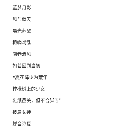
蓝梦月影
风与蓝天
晨光苏醒
栀晚鸢乱
南巷清风
如若回到当初
#夏花薄少为荒年°
柠檬树上的少女
鞋纸虽美，但不合脚ㄋ〞
披肩女神
蝉音弥夏