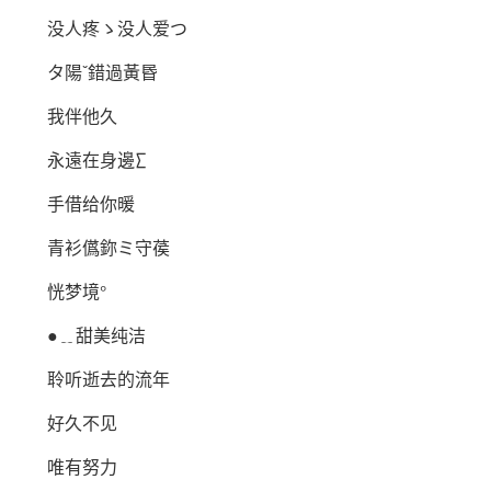
没人疼ゝ没人爱つ
タ陽ˇ錯過黃昬
我伴他久
永遠在身邊∑
手借给你暖
青衫儰鉨ミ守葔
恍梦境°
●﹎甜美纯洁
聆听逝去的流年
好久不见
唯有努力