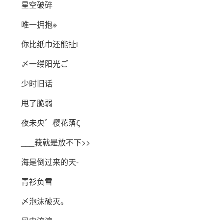
星空破碎
唯一拥抱※
你比纸巾还能扯i
〆一缕阳光ご
少时旧话
甩了脆弱
夜未央゛樱花落ζ
___莪就是放不下>>
海是倒过来的天-
青衫负雪
〆泡沫破灭。