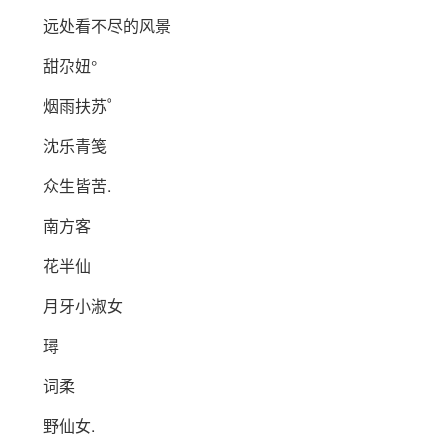
远处看不尽的风景
甜尕妞°
烟雨扶苏゜
沈乐青笺
众生皆苦.
南方客
花半仙
月牙小淑女
璕
词柔
野仙女.