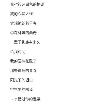
黑衬衫〆白色的格调
我的心没人懂゛
梦想编织着青春
◎森林味的曲奇
一辈子到底有多久
给我时间
我的爱情花败了
那些遗忘的青春
阳光下的坦白
空气里的味道
╭ァ错过你的温柔