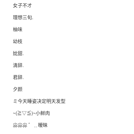
女子不才
理想三旬.
柚味
幼枝
妉甜.
清辞.
君辞.
夕颜
ミ今天睡姿决定明天发型
~(≧▽≦)~小鲜肉
尛尛尛 ゛﹎暧昧