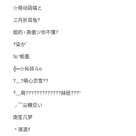
☆萌动莼喵と
三月折耳兔?
姐的♀高傲ジ你不懂?
?染か゛
℡°栀墨.
╬═☆杺誶ルo
?﹏?萌心恋雪??
?﹏萌?????????????妹纸???°
╭⌒尛糖豆い
南笙几梦
丶清酒忄