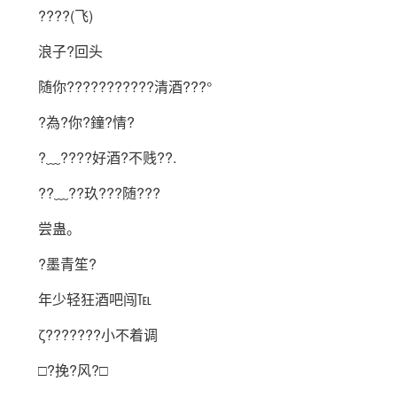
????(飞)
浪子?回头
随你???????????清酒???°
?為?你?鐘?情?
?﹏????好酒?不贱??.
??﹏??玖???随???
尝蛊。
?墨青笙?
年少轻狂酒吧闯℡
ζ???????小不着调
□?挽?风?□