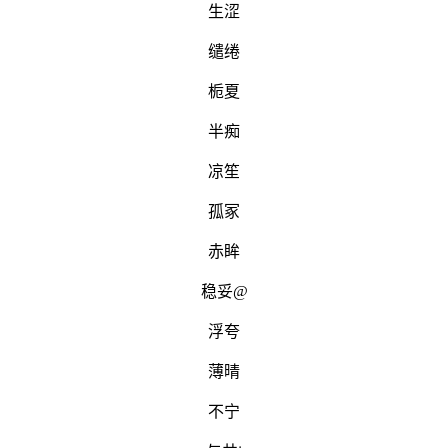
生涩
缱绻
栀夏
半痴
凉笙
孤冢
赤眸
稳妥@
浮夸
薄晴
不宁