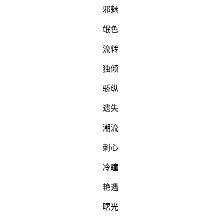
邪魅
氓色
流转
独倾
骄纵
遗失
潮流
刺心
冷瞳
艳遇
曙光