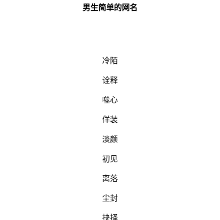
男生简单的网名
冷陌
诠释
噬心
佯装
淡颜
初见
离落
尘封
抉择