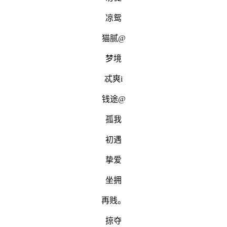
凉鸳
猫腻@
梦境
忒爽i
钱途@
孤我
初遇
挚爱
坐拥
再贱。
掠夺