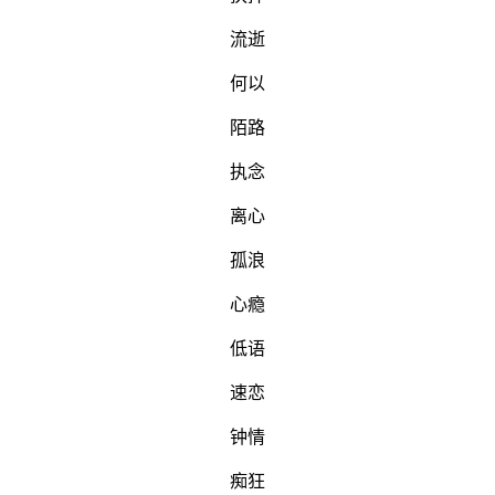
流逝
何以
陌路
执念
离心
孤浪
心瘾
低语
速恋
钟情
痴狂