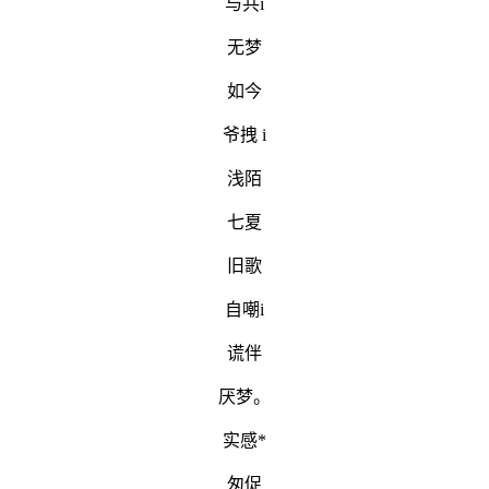
与共i
无梦
如今
爷拽 i
浅陌
七夏
旧歌
自嘲i
谎伴
厌梦。
实感*
匆促