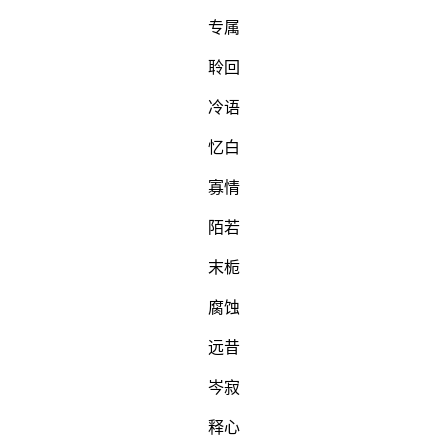
专属
聆回
冷语
忆白
寡情
陌若
末栀
腐蚀
远昔
岑寂
释心