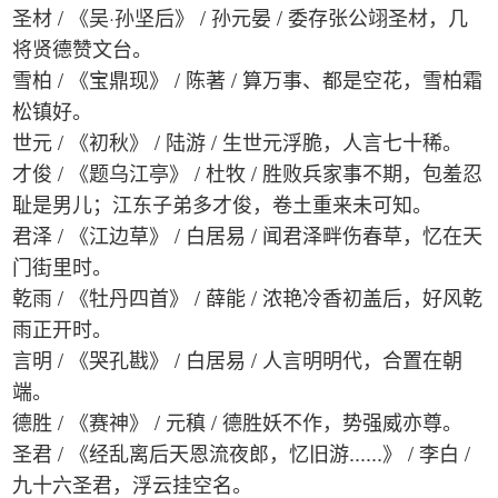
圣材 / 《吴·孙坚后》 / 孙元晏 / 委存张公翊圣材，几
将贤德赞文台。
雪柏 / 《宝鼎现》 / 陈著 / 算万事、都是空花，雪柏霜
松镇好。
世元 / 《初秋》 / 陆游 / 生世元浮脆，人言七十稀。
才俊 / 《题乌江亭》 / 杜牧 / 胜败兵家事不期，包羞忍
耻是男儿；江东子弟多才俊，卷土重来未可知。
君泽 / 《江边草》 / 白居易 / 闻君泽畔伤春草，忆在天
门街里时。
乾雨 / 《牡丹四首》 / 薛能 / 浓艳冷香初盖后，好风乾
雨正开时。
言明 / 《哭孔戡》 / 白居易 / 人言明明代，合置在朝
端。
德胜 / 《赛神》 / 元稹 / 德胜妖不作，势强威亦尊。
圣君 / 《经乱离后天恩流夜郎，忆旧游......》 / 李白 /
九十六圣君，浮云挂空名。