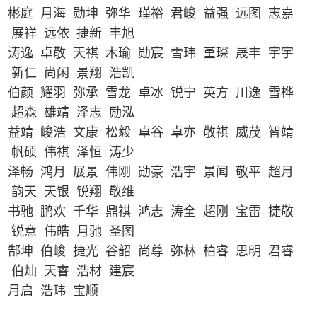
彬庭 月海 勋坤 弥华 瑾裕 君峻 益强 远图 志嘉
展祥 远依 捷新 丰旭
涛逸 卓敬 天祺 木瑜 勋宸 雪玮 堇琛 晟丰 宇宇
新仁 尚闲 景翔 浩凯
伯颜 耀羽 弥承 雪龙 卓冰 锐宁 英方 川逸 雪桦
超森 雄靖 泽志 励泓
益靖 峻浩 文康 松毅 卓谷 卓亦 敬祺 威茂 智靖
帆硕 伟祺 泽恒 涛少
泽畅 鸿月 展景 伟刚 勋豪 浩宇 景闻 敬平 超月
韵天 天银 锐翔 敬维
书驰 鹏欢 千华 鼎祺 鸿志 涛全 超刚 宝雷 捷敬
锐意 伟皓 月驰 圣图
郜坤 伯峻 捷光 谷韶 尚尊 弥林 柏睿 思明 君睿
伯灿 天睿 浩材 建宸
月启 浩玮 宝顺