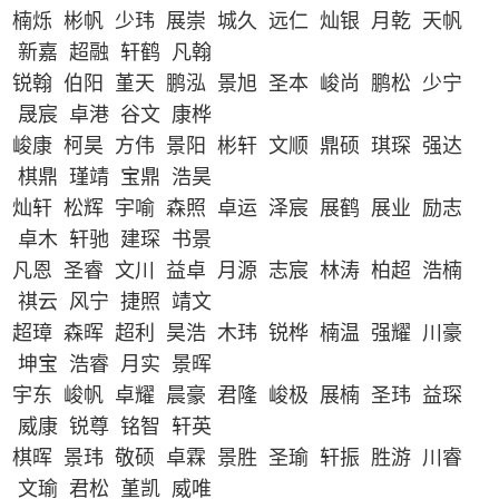
楠烁 彬帆 少玮 展崇 城久 远仁 灿银 月乾 天帆
新嘉 超融 轩鹤 凡翰
锐翰 伯阳 堇天 鹏泓 景旭 圣本 峻尚 鹏松 少宁
晟宸 卓港 谷文 康桦
峻康 柯昊 方伟 景阳 彬轩 文顺 鼎硕 琪琛 强达
棋鼎 瑾靖 宝鼎 浩昊
灿轩 松辉 宇喻 森照 卓运 泽宸 展鹤 展业 励志
卓木 轩驰 建琛 书景
凡恩 圣睿 文川 益卓 月源 志宸 林涛 柏超 浩楠
祺云 风宁 捷照 靖文
超璋 森晖 超利 昊浩 木玮 锐桦 楠温 强耀 川豪
坤宝 浩睿 月实 景晖
宇东 峻帆 卓耀 晨豪 君隆 峻极 展楠 圣玮 益琛
威康 锐尊 铭智 轩英
棋晖 景玮 敬硕 卓霖 景胜 圣瑜 轩振 胜游 川睿
文瑜 君松 堇凯 威唯