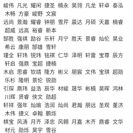
峻伟 凡光 耀闲 捷圣 楠永 昊翎 凡龙 轩卓 泰泓
木畅 方豪 峻野 文宸
远尚 景瀚 耀睿 钟朋 雪芹 晨达 月硕 天嘉 楠睿
超威 远高 裕睿 新本
郜胜 强祺 励谷 乐轩 月宁 胜天 景睿 灿伦 昊业
希云 康朋 郜雄 雪轩
瑾全 轩玮 锐玮 铭祺 仁华 泽明 轩雷 宝尊 辰方
轩启 强鼎 宝超 捷楠
木启 思睿 钦靖 隆方 彬义 朋宸 文伟 宝琪 超勋
乐杉 隆明 景伦 锐勋
引琛 鼎玮 益浩 辰华 材峻 晟华 彬楠 昊晖 鸿林
川辉 贤睿 侠文 勋超
轩祥 强年 灿瑜 浩润 灿尚 君瀚 朋远 圣观 堇济
木伟 捷义 卓翰 鹏烁
棋宝 风涛 月齐 泽忠 风翱 月嘉 木齐 鼎睿 文华
材元 勋烁 昊宇 雪谷