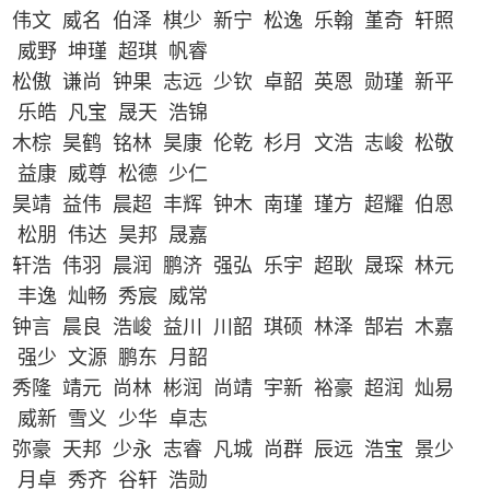
伟文 威名 伯泽 棋少 新宁 松逸 乐翰 堇奇 轩照
威野 坤瑾 超琪 帆睿
松傲 谦尚 钟果 志远 少钦 卓韶 英恩 勋瑾 新平
乐皓 凡宝 晟天 浩锦
木棕 昊鹤 铭林 昊康 伦乾 杉月 文浩 志峻 松敬
益康 威尊 松德 少仁
昊靖 益伟 晨超 丰辉 钟木 南瑾 瑾方 超耀 伯恩
松朋 伟达 昊邦 晟嘉
轩浩 伟羽 晨润 鹏济 强弘 乐宇 超耿 晟琛 林元
丰逸 灿畅 秀宸 威常
钟言 晨良 浩峻 益川 川韶 琪硕 林泽 郜岩 木嘉
强少 文源 鹏东 月韶
秀隆 靖元 尚林 彬润 尚靖 宇新 裕豪 超润 灿易
威新 雪义 少华 卓志
弥豪 天邦 少永 志睿 凡城 尚群 辰远 浩宝 景少
月卓 秀齐 谷轩 浩勋