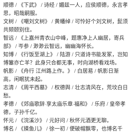
顺德 / 《下武》 / 诗经 / 媚兹一人，应侯顺德，永言孝
思，昭哉嗣服。
文树 / 《嘲刘文树》 / 黄幡绰 / 可怜好个刘文树，髭须
共颏颐别住。
智远 / 《上嘉州青衣山中峰，题惠净上人幽居，寄兵
部》 / 岑参 / 渺渺云智远，幽幽海怀长。
知博 / 《行饭至湖上》 / 陆游 / 只道诗书能发冢，岂知
博簺亦亡羊？此身只合都无事，时向湖桥看戏场。
帆影 / 《舟行 江州路上作。》 / 白居易 / 帆影日渐
高，闲眠犹未起。
志清 / 《周平西墓》 / 权德舆 / 壮志清风在，荒坟白日
愁。
孝德 / 《郊庙歌辞·享太庙乐章·福和》 / 乐府 / 皇帝孝
德，子孙千亿。
怀元 / 《浣溪沙》 / 元好问 / 秋怀元酒更无聊。
博名 / 《摸鱼儿》 / 徐一初 / 便破帽飘零，也博名千