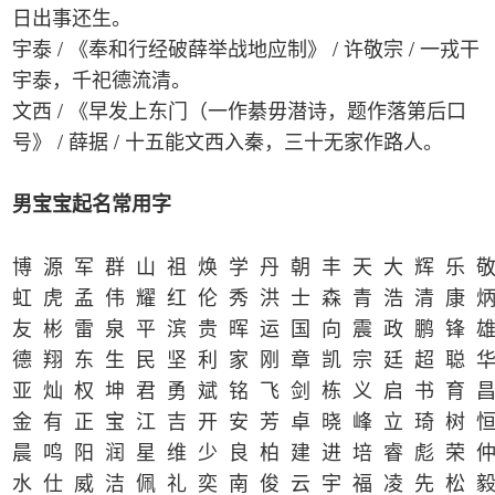
日出事还生。
宇泰 / 《奉和行经破薛举战地应制》 / 许敬宗 / 一戎干
宇泰，千祀德流清。
文西 / 《早发上东门（一作綦毋潜诗，题作落第后口
号》 / 薛据 / 十五能文西入秦，三十无家作路人。
男宝宝起名常用字
博 源 军 群 山 祖 焕 学 丹 朝 丰 天 大 辉 乐 
虹 虎 孟 伟 耀 红 伦 秀 洪 士 森 青 浩 清 康 
友 彬 雷 泉 平 滨 贵 晖 运 国 向 震 政 鹏 锋 
德 翔 东 生 民 坚 利 家 刚 章 凯 宗 廷 超 聪 
亚 灿 权 坤 君 勇 斌 铭 飞 剑 栋 义 启 书 育 
金 有 正 宝 江 吉 开 安 芳 卓 晓 峰 立 琦 树 
晨 鸣 阳 润 星 维 少 良 柏 建 进 培 睿 彪 荣 
水 仕 威 洁 佩 礼 奕 南 俊 云 宇 福 凌 先 松 