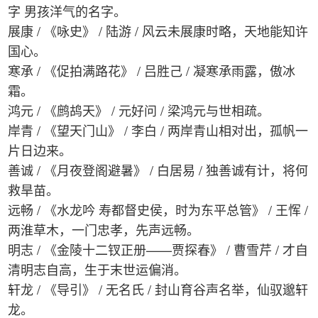
字 男孩洋气的名字。
展康 / 《咏史》 / 陆游 / 风云未展康时略，天地能知许
国心。
寒承 / 《促拍满路花》 / 吕胜己 / 凝寒承雨露，傲冰
霜。
鸿元 / 《鹧鸪天》 / 元好问 / 梁鸿元与世相疏。
岸青 / 《望天门山》 / 李白 / 两岸青山相对出，孤帆一
片日边来。
善诚 / 《月夜登阁避暑》 / 白居易 / 独善诚有计，将何
救旱苗。
远畅 / 《水龙吟 寿都督史侯，时为东平总管》 / 王恽 /
两淮草木，一门忠孝，先声远畅。
明志 / 《金陵十二钗正册——贾探春》 / 曹雪芹 / 才自
清明志自高，生于末世运偏消。
轩龙 / 《导引》 / 无名氏 / 封山育谷声名举，仙驭邈轩
龙。