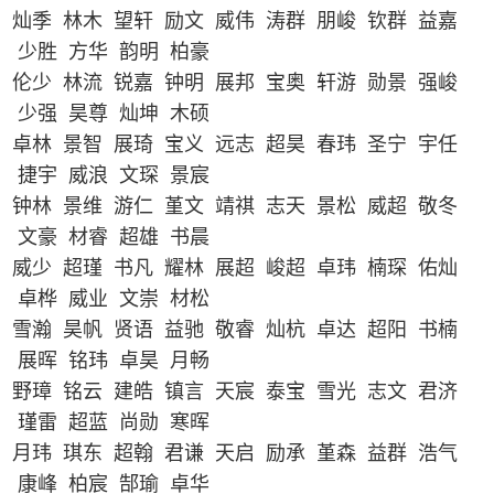
灿季 林木 望轩 励文 威伟 涛群 朋峻 钦群 益嘉
少胜 方华 韵明 柏豪
伦少 林流 锐嘉 钟明 展邦 宝奥 轩游 勋景 强峻
少强 昊尊 灿坤 木硕
卓林 景智 展琦 宝义 远志 超昊 春玮 圣宁 宇任
捷宇 威浪 文琛 景宸
钟林 景维 游仁 堇文 靖祺 志天 景松 威超 敬冬
文豪 材睿 超雄 书晨
威少 超瑾 书凡 耀林 展超 峻超 卓玮 楠琛 佑灿
卓桦 威业 文崇 材松
雪瀚 昊帆 贤语 益驰 敬睿 灿杭 卓达 超阳 书楠
展晖 铭玮 卓昊 月畅
野璋 铭云 建皓 镇言 天宸 泰宝 雪光 志文 君济
瑾雷 超蓝 尚勋 寒晖
月玮 琪东 超翰 君谦 天启 励承 堇森 益群 浩气
康峰 柏宸 郜瑜 卓华