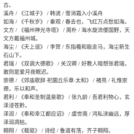
古。
溪舟 / 《江城子》 / 韩淲 / 雪消霜入小溪舟
如海 / 《千秋岁》 / 秦观 / 春去也，飞红万点愁如海。
文方 / 《福州神光寺塔》 / 周朴 / 海水旋流倭国野，天
文方戴福州城。
海尘 / 《天上谣》 / 李贺 / 东指羲和能走马，海尘新生
石山下。
君瑞 / 《双调大德歌》 / 关汉卿 / 好教人暗想张君瑞，
敢则是爱月夜眠迟。
崇德 / 《郊庙歌辞·祀圜丘乐章·太和》 / 褚亮 / 礼惟崇
德，乐以和声。
君利 / 《奉和圣制温泉歌》 / 张九龄 / 吾君利物心，玄
泽浸苍黔。
泽润 / 《奉和幸江都应诏》 / 虞世南 / 鸿私浃幽远，厚
泽润凋枯。
翱翔 / 《载驱》 / 诗经 / 鲁道有荡，齐子翱翔。