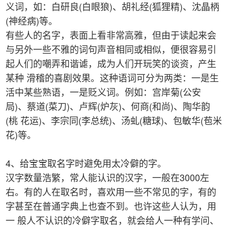
义词，如：白研良(白眼狼)、胡礼经(狐狸精)、沈晶柄
(神经病)等。
有些人的名字，表面上看非常高雅，但由于读起来会
与另外一些不雅的词句声音相同或相似，便很容易引
起人们的嘲弄和谐谑，成为人们开玩笑的谈资，产生
某种 滑稽的喜剧效果。这种语词可分为两类：一是生
活中某些熟语，一是贬义词。例如：宫岸菊(公安
局)、蔡道(菜刀)、卢辉(炉灰)、何商(和尚)、陶华韵
(桃 花运)、李宗同(李总统)、汤虬(糖球)、包敏华(苞米
花)等。
4、给宝宝取名字时避免用太冷僻的字。
汉字数量浩繁，常人能认识的汉字，一般在3000左
右。有的人在取名时，喜欢用一些不常见的字，有的
字甚至在普通字典上也查不到。也许这些人认为，用
一 般人不认识的冷僻字取名，就会给人一种有学问、