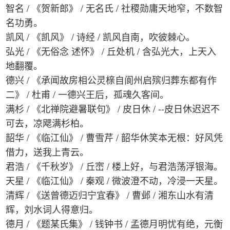
智名 / 《贺新郎》 / 无名氏 / 社稷勋庸天地窄，不数智
名功勇。
凯风 / 《凯风》 / 诗经 / 凯风自南，吹彼棘心。
弘光 / 《无俗念 述怀》 / 丘处机 / 含弘光大，上天入
地翻覆。
德兴 / 《承闻故房相公灵榇自阆州启殡归葬东都有作
二》 / 杜甫 / 一德兴王后，孤魂久客间。
满杉 / 《北禅院避暑联句》 / 皮日休 / --皮日休迟迟不
可去，凉飔满杉柏。
韶华 / 《临江仙》 / 曹雪芹 / 韶华休笑本无根：好风凭
借力，送我上青云。
君浩 / 《千秋岁》 / 丘崈 / 楼上好，与君浩荡浮银海。
天星 / 《临江仙》 / 秦观 / 微波澄不动，冷浸一天星。
清辉 / 《送曾德迈归宁宜春》 / 曹邺 / 湘东山水有清
辉，刘水词人得意归。
德月 / 《题某氏集》 / 钱钟书 / 孟德月明忧有绝，元衡