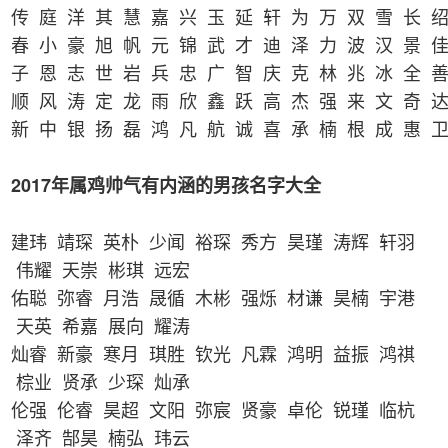
传 庭 洋 其 慧 嘉 兴 玉 延 轩 为 万 双 雪 长 
春 小 豪 旭 帆 元 锦 武 才 迪 泽 力 波 汉 景 
子 恩 志 世 岩 兵 忠 广 智 庆 克 林 兆 冰 全 
顺 风 涛 定 龙 雨 欣 鑫 跃 高 杰 强 来 文 奇 
新 中 银 扬 磊 鸿 凡 航 诚 喜 承 楠 根 成 惠 
2017年属鸡帅气有内涵的男孩名字大全
建玮 靖琛 英朴 少闻 裕琛 秀方 昊瑾 涛辉 轩羽
伟耀 天崇 彬琪 远宏
佑聪 弥睿 月浩 晟循 木彬 强烁 材谦 昊楠 宇港
天英 希嘉 展向 耀涛
灿睿 新豪 寒月 琪胜 钦光 凡霖 鸿明 益振 鸿祺
棕业 贤承 少琛 灿承
伦强 伦睿 昊超 文阳 弥宸 贤豪 卓伦 锐瑾 临杭
泽齐 郜昊 楠弘 玮云