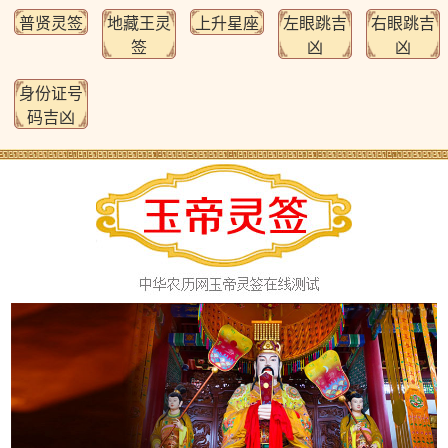
普贤灵签
地藏王灵
上升星座
左眼跳吉
右眼跳吉
签
凶
凶
身份证号
码吉凶