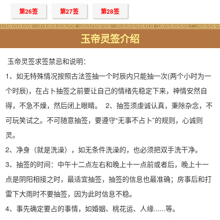
第26签
第27签
第28签
玉帝灵签介绍
玉帝灵签求签禁忌和说明：
1、如无特殊情况按照古法签抽一个时辰内只能抽一次(两个小时为一
个时辰)，在占卜抽签之前要让自己的情绪先稳定下来，神情安然自
得，不急不燥，然后闭上眼睛。 2、抽签须虔诚认真，秉除杂念，不
可玩笑试之。不可随意抽签，要遵守“无事不占卜”的规则，心诚则
灵。
2、净身（就是洗澡），如无条件洗澡的，也必须把双手洗干净。
3、抽签的时间：中午十二点左右和晚上十一点前或者后，晚上十一
点是阴阳相接之时，最适宜抽签，抽签的信息也最准确；房事后和打
雷下大雨时不要抽签，因为此时信息不稳。
4、事先确定要占的事情，如婚姻、桃花运、人缘......等。