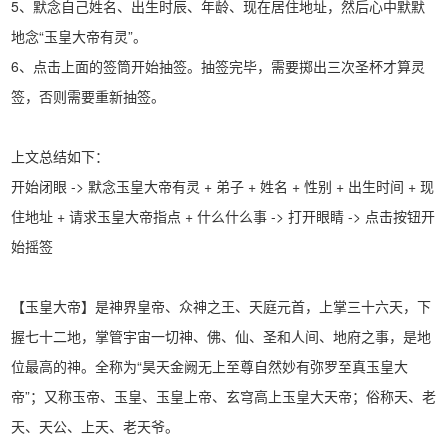
5、默念自己姓名、出生时辰、年龄、现在居住地址，然后心中默默
地念“玉皇大帝有灵”。
6、点击上面的签筒开始抽签。抽签完毕，需要掷出三次圣杯才算灵
签，否则需要重新抽签。
上文总结如下：
开始闭眼 -> 默念玉皇大帝有灵 + 弟子 + 姓名 + 性别 + 出生时间 + 现
住地址 + 请求玉皇大帝指点 + 什么什么事 -> 打开眼睛 -> 点击按钮开
始摇签
【玉皇大帝】是神界皇帝、众神之王、天庭元首，上掌三十六天，下
握七十二地，掌管宇宙一切神、佛、仙、圣和人间、地府之事，是地
位最高的神。全称为“昊天金阙无上至尊自然妙有弥罗至真玉皇大
帝”；又称玉帝、玉皇、玉皇上帝、玄穹高上玉皇大天帝；俗称天、老
天、天公、上天、老天爷。