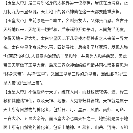
【玉皇大帝】是三清所化身的太极界第一位尊神，居住在玉清宫，正
月初九为玉皇圣诞，天上地下的各路神仙在这一天都要隆重庆贺。
【玉皇大帝】生前原是一个寨主，名叫张友人，又称张百忍。盘古开
天辟地以来，天地间一切祥和，后来诸神开始争斗，人间荒淫无度，
使得天地三界大乱，太白金星因此下凡寻找才德兼备之人来做三界大
帝。太白金星化身成为乞丐，四处寻找，后来到了张家湾，发现人称
“张百忍”的张友人将寨内治理的非常和睦，并且为人和善慈悲，因此
带回天庭做了玉皇大帝。后来三界众神仙纷纷陈请共同推崇张百忍为
“终身天帝”，共称“玉皇”，又因玉皇是三界的总皇帝，因此加称为“玉
皇大帝”或“玉皇上帝”。
【玉皇大帝】不但授命于天子，统辖人间，而且也统辖儒、道、释三
教和其他诸神仙，以及天神、地祗、人鬼都归其管辖，天神就是属于
天上所有自然物的神化者，包括日、月、星辰、风伯、雨师、司命、
三官大帝、五显大帝等，而玉皇大帝也属天神之一。地祗就是属于地
面上所有自然物的神化者，包涵土地神、社稷神、山岳、河海、五祀