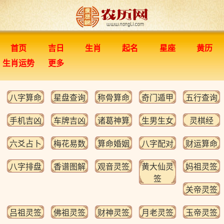
首页
吉日
生肖
起名
星座
黄历
生肖运势
更多
八字算命
星盘查询
称骨算命
奇门遁甲
五行查询
手机吉凶
车牌吉凶
诸葛神算
生男生女
灵棋经
六爻占卜
梅花易数
算命婚姻
八字配对
财运算命
八字排盘
香谱图解
观音灵签
黄大仙灵
妈祖灵签
签
关帝灵签
吕祖灵签
佛祖灵签
财神灵签
月老灵签
玉帝灵签