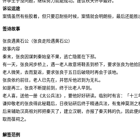
怀孕生子没问题，继续努力就能成功。建议秋天怀孕最好。
诉讼运途
案情虽然有些胶着，但只要忍耐些时候，案情就会明朗些，最后还能胜
签诗故事
张良遇黄石公（张良走险遇黄石公）
故事内容
秦末，张良因谋刺秦始皇不果，逃亡隐匿在下邳。
有一天，张良闲步桥上，遇一老人故意将鞋丢到桥下，要求张良为他拾
老人微笑，去而复返，要求张良于五日后破晓时再会于该地。
张良依约前往，老人已先在，并怒斥他迟到为无礼。
如是再三，张良不断提前到，终于比老人早到。
老人喜，送他一册《太公兵法》，要他好好研读。临别时有言：「十三
谦抑敬老的张良得此秘籍后，日夜钻研后终于精通兵法，有鬼神莫测之
后来辅助汉高祖刘邦把秦灭了，建立汉朝，亦报了秦灭韩的仇，因此便
取而葆祠之。
解签范例