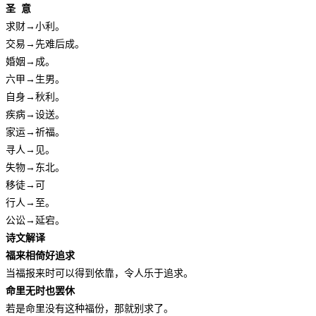
圣 意
求财→小利。
交易→先难后成。
婚姻→成。
六甲→生男。
自身→秋利。
疾病→设送。
家运→祈福。
寻人→见。
失物→东北。
移徒→可
行人→至。
公讼→延宕。
诗文解译
福来相倚好追求
当福报来时可以得到依靠，令人乐于追求。
命里无时也罢休
若是命里没有这种福份，那就别求了。