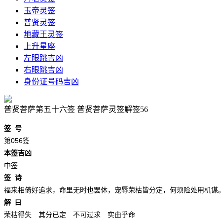
玉帝灵签
普贤灵签
地藏王灵签
上升星座
左眼跳吉凶
右眼跳吉凶
身份证号码吉凶
普贤菩萨第五十六签 普贤菩萨灵签解签56
签 号
第056签
本签吉凶
中签
签 诗
福来相倚好追求，命里无时也罢休，宠辱荣枯皆分定，何须险处用机谋
解 曰
荣枯得失 其分已定 不可过求 实由乎命