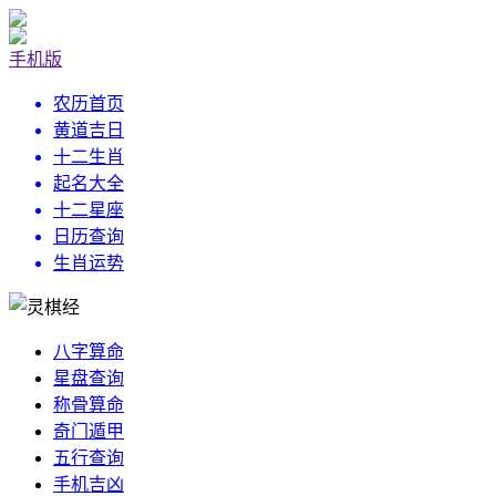
手机版
农历首页
黄道吉日
十二生肖
起名大全
十二星座
日历查询
生肖运势
八字算命
星盘查询
称骨算命
奇门遁甲
五行查询
手机吉凶