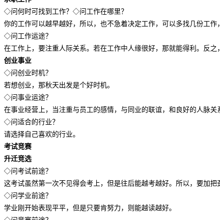
◇问何时可找到工作？◇问工作在哪里？
你的工作可以越早越好，所以，也不急着决定工作，可以多找几份工作
◇问工作运途？
在工作上，要注重人际关系。若在工作中人缘很好，那就能得利。反之
创业事业
◇问创业时机？
若想创业，那秋天出发是个好时机。
◇问事业运途？
在事业经营上，当注重与员工的感情，与同业的联谊，和良好的人脉关
◇问适合的行业？
请选择自己喜欢的行业。
考试竞赛
升迁竞选
◇问考试前途？
这考试虽然第一次不见得会考上，但是往后能越考越好。所以，要加把
◇问学业前途？
学业刚开始表现平平，但是只要肯努力，则能越读越好。