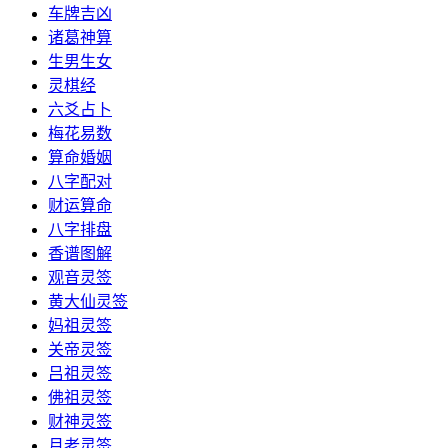
车牌吉凶
诸葛神算
生男生女
灵棋经
六爻占卜
梅花易数
算命婚姻
八字配对
财运算命
八字排盘
香谱图解
观音灵签
黄大仙灵签
妈祖灵签
关帝灵签
吕祖灵签
佛祖灵签
财神灵签
月老灵签