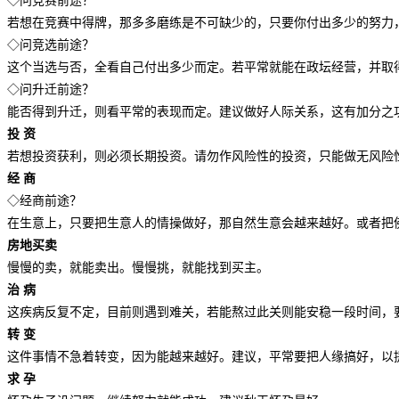
◇问竞赛前途？
若想在竞赛中得牌，那多多磨练是不可缺少的，只要你付出多少的努力
◇问竞选前途？
这个当选与否，全看自己付出多少而定。若平常就能在政坛经营，并取
◇问升迁前途？
能否得到升迁，则看平常的表现而定。建议做好人际关系，这有加分之
投 资
若想投资获利，则必须长期投资。请勿作风险性的投资，只能做无风险
经 商
◇经商前途？
在生意上，只要把生意人的情操做好，那自然生意会越来越好。或者把
房地买卖
慢慢的卖，就能卖出。慢慢挑，就能找到买主。
治 病
这疾病反复不定，目前则遇到难关，若能熬过此关则能安稳一段时间，
转 变
这件事情不急着转变，因为能越来越好。建议，平常要把人缘搞好，以
求 孕