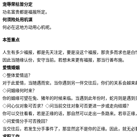
宠辱荣枯皆分定
功名富贵都是福报所定。
何须险处用机谋
何必在这地方动用心机呢。
本签重点
人生有多少福报，都是先天注定，要是没这个福报，那贪多而求也是白
因此当随缘认份，安守当前。若想未来更有福报，那当行善布施。
爱情婚姻
◇整体爱情运？
对于此爱情，当随遇而安。当你遇到另一伴交往后，你们的关系会越来
◇问姻缘何时来？
你的姻缘可望在兔、猪年的时候来临。当遇到此年份时，蛇月则是遇到
◇问心仪对象可否求？◇问当前交往对象可否更进一步或走向结婚？
你可以交往看看，若是正缘的话，那自然可以走出一条路来。若非正缘
◇问爱情分手可否挽回？
当交往后，若发生分手事件了，那显然这不是你的正缘。因此，就无必
求职工作