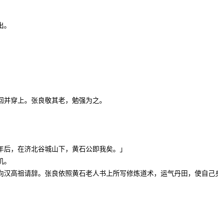
出。
回并穿上。张良敬其老，勉强为之。
年后，在济北谷城山下，黄石公即我矣。」
机。
向汉高祖请辞。张良依照黄石老人书上所写修炼道术，运气丹田，使自己