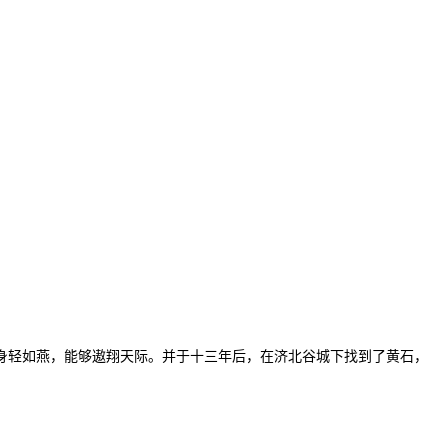
身轻如燕，能够遨翔天际。并于十三年后，在济北谷城下找到了黄石，