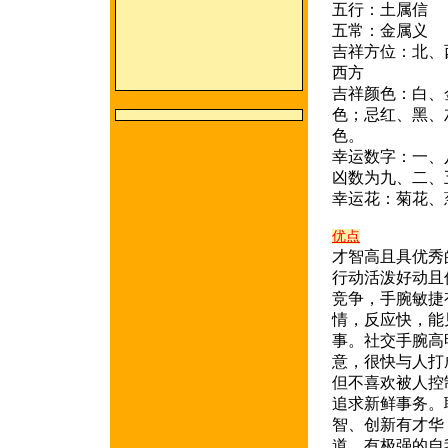
五行：土属信
五常：金属义
吉祥方位：北、
西方
吉祥颜色：白、
色；忌红、黑、
色。
幸运数字：一、
凶数为九、二、
幸运花：菊花、
优点
才智高且具优秀
行动活泼好动且
竞争，手腕敏捷
情，反应快，能
事。社交手腕高
意，很快与人打
但不喜欢被人控
追求新鲜事务。
智、创新有才华
道，有极强的自