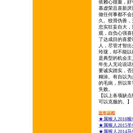
依赖心很重，好
慕虚荣且喜新厌
做任何事都不会
久。狡滑伪善，
忠实狂妄自大，
观，自负心强喜
了达成目的喜爱
人，尽管才智出
玲珑，却不能以
是典型的机会主
年生人无论说话
要诚实踏实，否
糊涂。有自以为
的毛病，所以常
失败。
【以上各项缺点
可以克服的。】
近年运程
★属猴人2016
★属猴人2015
★属猴人2014