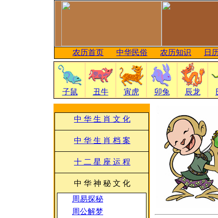
农历首页
中华民俗
农历知识
日
子鼠
丑牛
寅虎
卯兔
辰龙
中 华 生 肖 文 化
中 华 生 肖 档 案
十 二 星 座 运 程
中 华 神 秘 文 化
周易探秘
周公解梦