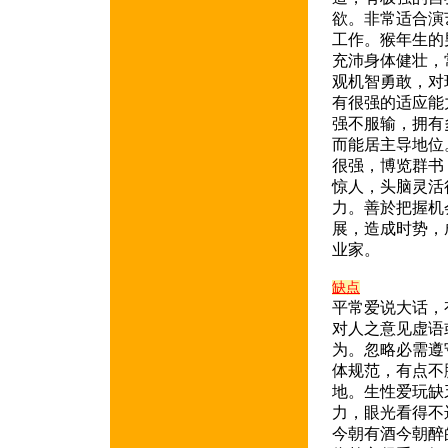
欲。非常适合演
工作。猴年生的
充沛身体健壮，
观机智勇敢，对
有很强的适应能
强不服输，拥有
而能居主导地位
很强，博览群书
惊人，头脑灵活
力。善於把握机
展，造成时势，
业家。
缺点
平常爱说大话，
对人之意见虚语
为。忽略必需遵
体规范，有点不
地。生性爱玩缺
力，眼光看得不
今朝有酒今朝醉