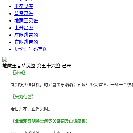
玉帝灵签
普贤灵签
地藏王灵签
上升星座
左眼跳吉凶
右眼跳吉凶
身份证号码吉凶
地藏王菩萨灵签 第五十六签 己未
〖诗曰〗
春到枝头催碧桃，时来喜事乐滔滔；五陵年少头缠锦，一刻千金快
〖米力仙注〗
春日开花，正得天时。
〖北海观音明善堂解签关键词及白话简析〗