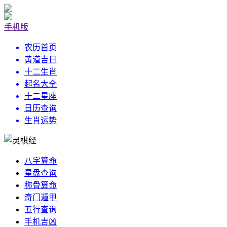
手机版
农历首页
黄道吉日
十二生肖
起名大全
十二星座
日历查询
生肖运势
八字算命
星盘查询
称骨算命
奇门遁甲
五行查询
手机吉凶