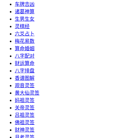
车牌吉凶
诸葛神算
生男生女
灵棋经
六爻占卜
梅花易数
算命婚姻
八字配对
财运算命
八字排盘
香谱图解
观音灵签
黄大仙灵签
妈祖灵签
关帝灵签
吕祖灵签
佛祖灵签
财神灵签
月老灵签