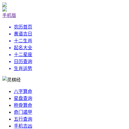
手机版
农历首页
黄道吉日
十二生肖
起名大全
十二星座
日历查询
生肖运势
八字算命
星盘查询
称骨算命
奇门遁甲
五行查询
手机吉凶