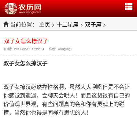
当前位置：
主页
>
十二星座
>
双子座
>
双子女怎么撩汉子
(日期：2017-02-20 17:22:04 作者：wangjing)
双子女怎么撩汉子
双子女撩汉必然靠性格啊，虽然大大咧咧但是不会让
你感觉到邋遢，会聊天会哄人！而且这货很有自己的
价值观世界观，有些问题真的会和你有灵魂上的碰
撞，当然你也得是同样有思想的人！