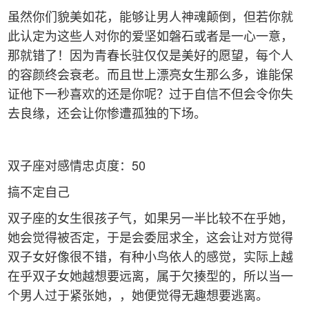
虽然你们貌美如花，能够让男人神魂颠倒，但若你就
此认定为这些人对你的爱坚如磐石或者是一心一意，
那就错了！因为青春长驻仅仅是美好的愿望，每个人
的容颜终会衰老。而且世上漂亮女生那么多，谁能保
证他下一秒喜欢的还是你呢？过于自信不但会令你失
去良缘，还会让你惨遭孤独的下场。
双子座对感情忠贞度：50
搞不定自己
双子座的女生很孩子气，如果另一半比较不在乎她，
她会觉得被否定，于是会委屈求全，这会让对方觉得
双子女好像很不错，有种小鸟依人的感觉，实际上越
在乎双子女她越想要远离，属于欠揍型的，所以当一
个男人过于紧张她，，她便觉得无趣想要逃离。