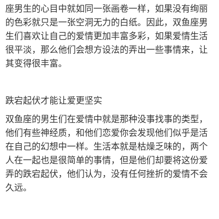
座男生的心目中就如同一张画卷一样，如果没有绚丽
的色彩就只是一张空洞无力的白纸。因此，双鱼座男
生们喜欢让自己的爱情更加丰富多彩，如果爱情生活
很平淡，那么他们会想方设法的弄出一些事情来，让
其变得很丰富。
跌宕起伏才能让爱更坚实
双鱼座的男生们在爱情中就是那种没事找事的类型，
他们有些神经质，和他们恋爱你会发现他们似乎是活
在自己的幻想中一样。生活本就是枯燥乏味的，两个
人在一起也是很简单的事情，但是他们却要将这份爱
弄的跌宕起伏，他们认为，没有任何挫折的爱情不会
久远。