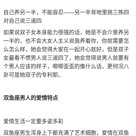
自己养另一半，不能容忍——另一半背地里挑三拣四
对自己说三道四
如果说双子女本身能力很强的话，她是不会介意养另
一半的，也不会大女人主义说我养着你，你就需要怎
么怎么样，她会觉得大家在一起开心就好，但是双子
女最看不惯男人说三道四了，她会觉得说男人就要有
个男人应该的样子，唧唧歪歪的像什么话，更何况八
卦可是她双子的专利耶。
双鱼座男人的爱情特点
爱情生活一定要多姿多彩
双鱼座男生浑身上下都充满了艺术细胞，爱情在双鱼