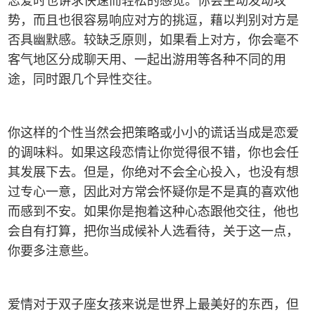
势，而且也很容易响应对方的挑逗，藉以判别对方是
否具幽默感。较缺乏原则，如果看上对方，你会毫不
客气地区分成聊天用、一起出游用等各种不同的用
途，同时跟几个异性交往。
你这样的个性当然会把策略或小小的谎话当成是恋爱
的调味料。如果这段恋情让你觉得很不错，你也会任
其发展下去。但是，你绝对不会全心投入，也没有想
过专心一意，因此对方常会怀疑你是不是真的喜欢他
而感到不安。如果你是抱着这种心态跟他交往，他也
会自有打算，把你当成候补人选看待，关于这一点，
你要多注意些。
爱情对于双子座女孩来说是世界上最美好的东西，但