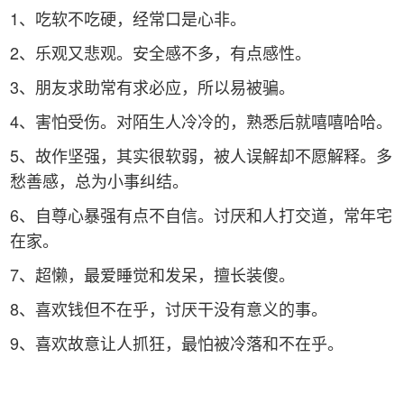
1、吃软不吃硬，经常口是心非。
2、乐观又悲观。安全感不多，有点感性。
3、朋友求助常有求必应，所以易被骗。
4、害怕受伤。对陌生人冷冷的，熟悉后就嘻嘻哈哈。
5、故作坚强，其实很软弱，被人误解却不愿解释。多
愁善感，总为小事纠结。
6、自尊心暴强有点不自信。讨厌和人打交道，常年宅
在家。
7、超懒，最爱睡觉和发呆，擅长装傻。
8、喜欢钱但不在乎，讨厌干没有意义的事。
9、喜欢故意让人抓狂，最怕被冷落和不在乎。