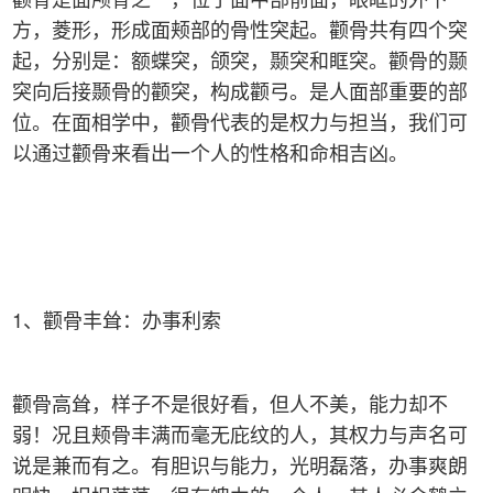
方，菱形，形成面颊部的骨性突起。颧骨共有四个突
起，分别是：额蝶突，颌突，颞突和眶突。颧骨的颞
突向后接颞骨的颧突，构成颧弓。是人面部重要的部
位。在面相学中，颧骨代表的是权力与担当，我们可
以通过颧骨来看出一个人的性格和命相吉凶。
1、颧骨丰耸：办事利索
颧骨高耸，样子不是很好看，但人不美，能力却不
弱！况且颊骨丰满而毫无庇纹的人，其权力与声名可
说是兼而有之。有胆识与能力，光明磊落，办事爽朗