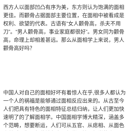
西方人以面部凹凸有序为美，东方则认为饱满的面相
更佳。而颧骨占据面部主要位置，在面相中被看成是
权利、欲望的代表。古语有“女人颧骨高，杀夫不用
刀”。“男人颧骨高，事业家庭都很好”。男女同为颧骨
高，命理上却相差甚远。那么从面相学上来说，男人
颧骨高好吗？
中国人对自己的面相好坏有着惊人在乎,很多人都认为
一个人的祸福是能够通过面相反应出来的。从古至今
人们把具有特色的面相特征总结归纳，让人们更加快
速明了的了解面相学。中国面相学博大精深，涵盖多
个范畴，想要断运，人们可从五官、从痣相、从面色