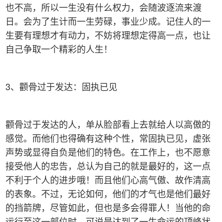
也不高，所以一生没有什么权力，会随波逐流来渡
日。会为了生计而一生劳碌，事业少成。记住人的一
生要有理想才有动力，不妨将理想定得高一点，也让
自己争取一个精彩的人生！
3、颧骨过于发达：固执已见
颧骨过于发达的人，单从脸部看上去就给人以高傲的
感觉。而他们也得确有这种个性，常固执已见，虚张
声势或显得自负是他们的特色。在工作上，也不愿意
接受他人的忠告，总认为自己的就是最好的，这一点
不利于个人的进步哦！而且他们心高气傲、故作清高
的表象。不过，无论如何，他们的才气也是他们最好
的挡箭牌，尽管如此，但也是多会得罪人！当他的命
运行至这一部位时，可说是达到了一生命运的顶峰状