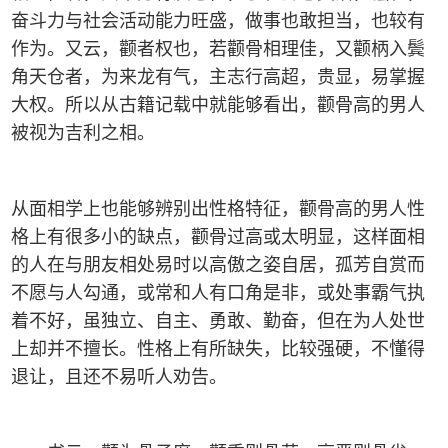
奋斗力与社会活动能力旺盛，做事也敢担当，也较有
作为。又云，颧者权也，若颧骨相理佳，又颧柄入鬓
角天仓者，为来龙有气，主志行高超，贵显，易掌握
大权。所以从古籍记载中就能够看出，颧骨高的男人
被视为吉利之相。
从面相学上也能够辨别出性格特征，颧骨高的男人性
格上有很多小的缺点，颧骨过高或太明显，这样面相
的人在与朋友相处易时以高傲之姿自居，孤芳自赏而
不愿与人勾通，或常和人有口角是非，或处事霸气执
着不好，虽独立、自主、勇敢、勤奋，但在为人处世
上却并不擅长。性格上有所缺失，比较强硬，不懂得
退让，且还不易听人劝告。