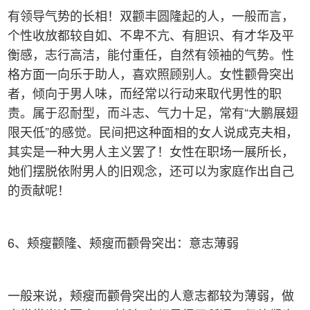
有领导气势的长相！双颧丰圆隆起的人，一般而言，
个性收放都较自如、不卑不亢、有胆识、有才华及平
衡感，志行高洁，能付重任，自然有领袖的气势。性
格方面一向乐于助人，喜欢照顾别人。女性颧骨突出
者，倾向于男人味，而经常以行动来取代男性的职
责。属于忍耐型，而斗志、气力十足，常有“大鹏展翅
限天低”的感觉。民间把这种面相的女人说成克夫相，
其实是一种大男人主义罢了！女性在职场一展所长，
她们摆脱依附男人的旧观念，还可以为家庭作出自己
的贡献呢！
6、颊瘦颧隆、颊瘦而颧骨突出：意志薄弱
一般来说，颊瘦而颧骨突出的人意志都较为薄弱，做