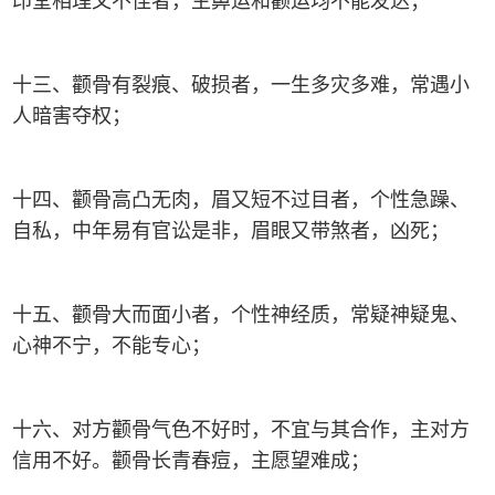
十三、颧骨有裂痕、破损者，一生多灾多难，常遇小
人暗害夺权；
十四、颧骨高凸无肉，眉又短不过目者，个性急躁、
自私，中年易有官讼是非，眉眼又带煞者，凶死；
十五、颧骨大而面小者，个性神经质，常疑神疑鬼、
心神不宁，不能专心；
十六、对方颧骨气色不好时，不宜与其合作，主对方
信用不好。颧骨长青春痘，主愿望难成；