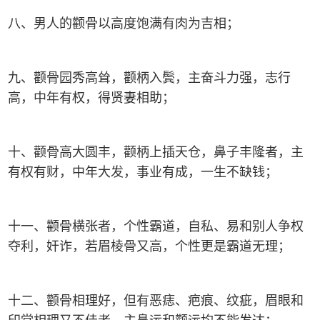
八、男人的颧骨以高度饱满有肉为吉相；
九、颧骨园秀高耸，颧柄入鬓，主奋斗力强，志行
高，中年有权，得贤妻相助；
十、颧骨高大圆丰，颧柄上插天仓，鼻子丰隆者，主
有权有财，中年大发，事业有成，一生不缺钱；
十一、颧骨横张者，个性霸道，自私、易和别人争权
夺利，奸诈，若眉棱骨又高，个性更是霸道无理；
十二、颧骨相理好，但有恶痣、疤痕、纹疵，眉眼和
印堂相理又不佳者，主鼻运和颧运均不能发达；