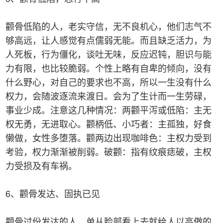
颧骨低陷的人，老实守信，无不良机心，他们志气不
够高远，让人感觉有点儒弱无能。而且缺乏活力，为
人死板，行为僵化，谈吐无味，反应迟钝，胆识与能
力有限，也比较脆弱。个性上略有自卑的倾向，没有
什么野心，对自己的要求也不高，所以一生没有什么
权力，会随波逐流来渡日。会为了生计而一生劳碌，
事业少成。注意这几种情况：两颧平泻或低陷：主无
权无勇，无进取心。颧柄低、小巧者：主孤独，好食
懒做，女性多堕落。颧两边出现咖啡色：主权力受到
考验，权力渐渐被削弱。破颧：指有纹痕痣破，主权
力受损及有车祸。
6、颧骨发达、固执已见
颧骨过份发达的人，单从脸部看上去就给人以高傲的