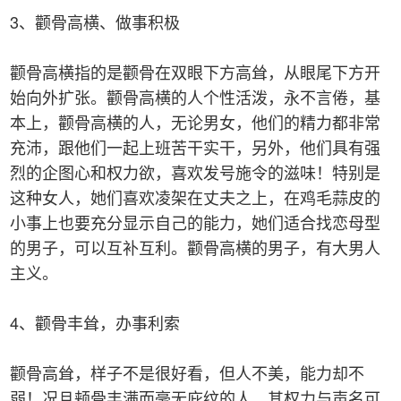
3、颧骨高横、做事积极
颧骨高横指的是颧骨在双眼下方高耸，从眼尾下方开
始向外扩张。颧骨高横的人个性活泼，永不言倦，基
本上，颧骨高横的人，无论男女，他们的精力都非常
充沛，跟他们一起上班苦干实干，另外，他们具有强
烈的企图心和权力欲，喜欢发号施令的滋味！特别是
这种女人，她们喜欢凌架在丈夫之上，在鸡毛蒜皮的
小事上也要充分显示自己的能力，她们适合找恋母型
的男子，可以互补互利。颧骨高横的男子，有大男人
主义。
4、颧骨丰耸，办事利索
颧骨高耸，样子不是很好看，但人不美，能力却不
弱！况且颊骨丰满而毫无庇纹的人，其权力与声名可