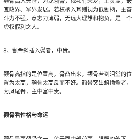
颧骨高入天仓，为龙翎骨，视颧有来龙，主贵显，最
宜政界、军界发展。若权柄入耳则视为低颧柄，主奋
斗力不强，意志力薄弱，无远大理想和抱负，是一个
虚权假利之人。
8、颧骨斜插入鬓者，中贵。
颧骨高指的是位置高，骨凸出来，颧骨若到泪堂的位
置为太高，颧骨太高反而不好。颧骨突出斜插鬓者，
为凤尾骨，主中富中贵。
颧骨看性格与命运
颧骨是面颅骨之一，位于面中部前面，眼眶的外下