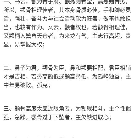
一、书云，颧为骨子府、颧秀则骨莹，高恶则骨劣。
所以，颧骨相理佳者，其本身骨质必佳，手和脚必灵
活，强壮，奋斗力与社会活动能力旺盛，做事也敢担
当，也较有作为。又云，颧者权也，若颧骨相理佳，
又颧柄入鬓角天仓者，为来龙有气，主志行高超，贵
显，易掌握大权；
二、鼻子为君，颧骨为臣，鼻和颧要相配，君臣相辅
才是吉相，若鼻高颧低或颧高鼻低，为孤峰独耸，主
中年易破败、孤克；
三、颧骨高度太靠近眼角者，为颧眼相斗，主个性倔
强，急躁。颧骨过于下坠者，主欠缺进取心；