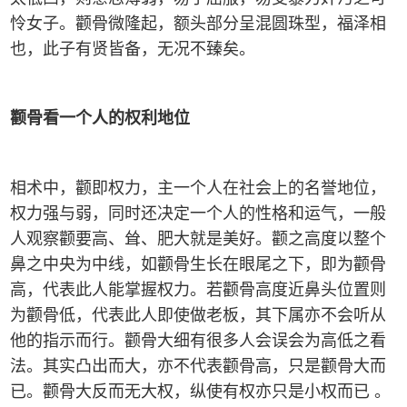
怜女子。颧骨微隆起，额头部分呈混圆珠型，福泽相
也，此子有贤皆备，无况不臻矣。
颧骨看一个人的权利地位
相术中，颧即权力，主一个人在社会上的名誉地位，
权力强与弱，同时还决定一个人的性格和运气，一般
人观察颧要高、耸、肥大就是美好。颧之高度以整个
鼻之中央为中线，如颧骨生长在眼尾之下，即为颧骨
高，代表此人能掌握权力。若颧骨高度近鼻头位置则
为颧骨低，代表此人即使做老板，其下属亦不会听从
他的指示而行。颧骨大细有很多人会误会为高低之看
法。其实凸出而大，亦不代表颧骨高，只是颧骨大而
已。颧骨大反而无大权，纵使有权亦只是小权而已 。