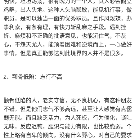
明快，坦坦荡荡，很有魄力的一个人，其人必会鹤立
鸡群，出人头地。这种人头脑聪敏，能见机行事，做
职员，是可以独当一面的优秀职员。且作风泼辣，办
事利索，有条有理，有快刀斩乱麻之手段。遇到挫
折、麻烦和不正确的批语意见，也能沉住气，不灰
心，不怨天尤人，能顶着困难和逆境而上，一心做好
事情，但是真正能够达到此境界的人并不是很多。
2、颧骨低陷：志行不高
颧骨低陷的人，老实守信，无不良机心，有这种朋友
不错。但是他们志气不够高远，甚至让人感觉有点儒
弱无能。而且缺乏活力，为人死板，行为僵化，谈吐
无味，反应迟钝，胆识与能力有限，也比较脆弱。个
性上略有自卑的倾向，没有什么野心，对自己的要求