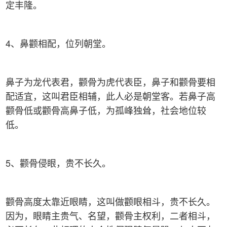
定丰隆。
4、鼻颧相配，位列朝堂。
鼻子为龙代表君，颧骨为虎代表臣，鼻子和颧骨要相
配适宜，这叫君臣相辅，此人必是朝堂客。若鼻子高
颧骨低或颧骨高鼻子低，为孤峰独耸，社会地位较
低。
5、颧骨侵眼，贵不长久。
颧骨高度太靠近眼睛，这叫做颧眼相斗，贵不长久。
因为，眼睛主贵气、名望，颧骨主权利，二者相斗，