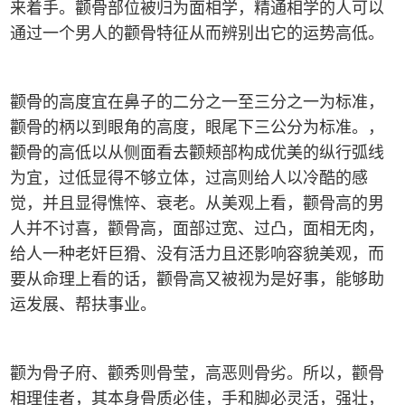
来着手。颧骨部位被归为面相学，精通相学的人可以
通过一个男人的颧骨特征从而辨别出它的运势高低。
颧骨的高度宜在鼻子的二分之一至三分之一为标准，
颧骨的柄以到眼角的高度，眼尾下三公分为标准。，
颧骨的高低以从侧面看去颧颊部构成优美的纵行弧线
为宜，过低显得不够立体，过高则给人以冷酷的感
觉，并且显得憔悴、衰老。从美观上看，颧骨高的男
人并不讨喜，颧骨高，面部过宽、过凸，面相无肉，
给人一种老奸巨猾、没有活力且还影响容貌美观，而
要从命理上看的话，颧骨高又被视为是好事，能够助
运发展、帮扶事业。
颧为骨子府、颧秀则骨莹，高恶则骨劣。所以，颧骨
相理佳者，其本身骨质必佳，手和脚必灵活，强壮，