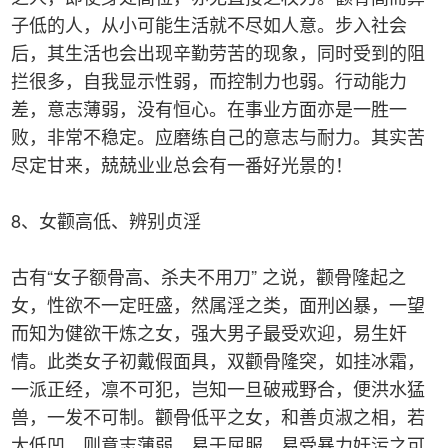
子低的人，从小可能生活就不尽如人意。步入社会
后，其生活也会出现辛勤劳苦的现象，同时受到的阻
拦很多，自我显示性弱，而控制力也弱。行动能力
差，意志薄弱，没有恒心。在事业方面亦是一胜一
败，非常不稳定。应磨练自己的意志与耐力。其实苦
尽定甘来，兢兢业业总会有一番好光景的！
8、女颧高低、辨别贞淫
古有“女子额骨高、杀夫不用刀” 之说，颧骨隆起之
女，性欲不一定旺盛，然属淫之类，面刑凶暴，一望
而知为健欲干炼之女，强大男子最受欢迎，易生奸
情。此类女子初戴假面具，双颧骨隆突，如挂冰霜，
一派正经，凛不可犯，岂知一旦破戒野合，便洪水猛
兽，一发不可制。颧骨低平之女，和善贞淑之相，若
太低凹，则意志薄弱，易于屈服，易受暴力奸污之可