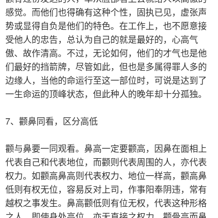
感觉。而他们也得确有这种个性，固执已见，虚张声
势或显得自负是他们的特色。在工作上，也不愿意接
受他人的忠告，总认为自己的就是最好的，心高气
傲、故作清高。不过，无论如何，他们的才气也是他
们最好的挡箭牌，尽管如此，但也是多属得罪人多的
边缘人，当他的命运行至这一部位时，可说是达到了
一生命运的顶峰状态，但此种人的晚年却十分孤独。
7、颧鼻同看，区分高低
颧与鼻要一同观看。鼻高一定要颧高，因鼻在面相上
代表自己和代表地位，而颧则代表周围的人，亦代表
权力。如颧高鼻高则代表权力、地位一样高，颧高鼻
低则有权无位，容易反对上司，作事阳奉阴违，常有
越权之事发生。鼻高颧低则有位无权，代表这种形格
之人，即使身处高位，亦无直接之权力。颧骨高而鼻