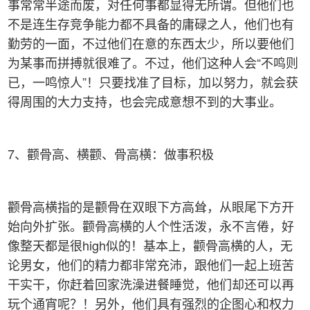
事常常半途而废，对任何事都显得无所谓。但他们也
不是连生存竞争能力都不具备的庸碌之人，他们也有
勤劳的一面，不过他们在意的东西太少，所以要他们
为某事而拼搏就很难了。不过，他们这种人会“不鸣则
已，一鸣惊人”！只要找准了目标，加以努力，就会获
得周围的大力支持，也会完成意想不到的大事业。
7、颧骨高、横颧、骨高横：做事积极
颧骨高横指的是颧骨在双眼下方高耸，从眼尾下方开
始向外扩张。颧骨高横的人个性活泼，永不言倦，好
像整天都是很high似的！基本上，颧骨高横的人，无
论男女，他们的精力都非常充沛，跟他们一起上班苦
干实干，你赶着回家洗澡进餐睡觉，他们却还可以再
玩个通宵呢？！另外，他们具有强烈的企图心和权力