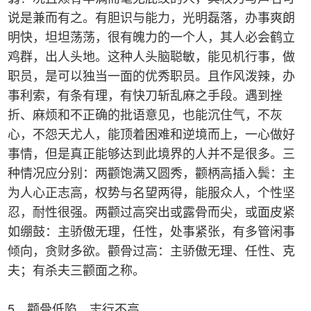
说是兼而有之。有胆识与能力，光明磊落，办事爽朗
明快，坦坦荡荡，很有魄力的一个人，其人必会鹤立
鸡群，出人头地。这种人头脑聪敏，能见机行事，做
职员，是可以独当一面的优秀职员。且作风泼辣，办
事利索，有条有理，有快刀斩乱麻之手段。遇到挫
折、麻烦和不正确的批语意见，也能沉住气，不灰
心，不怨天尤人，能顶着困难和逆境而上，一心做好
事情，但是真正能够达到此境界的人并不是很多。三
种情况应分别：两颧饱满又圆秀，颧柄高插入鬓：主
为人心正志高，权势与名望两得，能服众人，个性坚
忍，耐性很强。两颧过高突出或露骨而尖，或面皮紧
如绷鼓：主骄傲无理，任性，处事紧张，有多管闲事
倾向，贪财多欲。颧骨过高：主骄傲无理、任性、克
夫；有杀夫三颧面之称。
5、颧骨低陷，志行不高