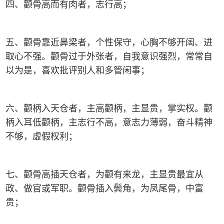
四、颧骨高而有肉者，志行高；
五、颧骨靠近鼻梁者，个性保守，心胸不够开阔、进
取心不强。颧骨过于外张者，自我意识强烈，常常自
以为是，喜欢批评别人和多管闲事；
六、颧柄入天仓者，主高颧柄，主显贵，掌实权。颧
柄入耳低颧柄，主志行不高，意志力薄弱，奋斗精神
不够，虚假权利；
七、颧骨高插天仓者，为颧有来龙，主显贵最宜从
政、做官或军职。颧骨插入鬓角，为凤尾骨，中富
贵；