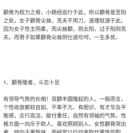
颧骨为权力之骨，小肠经巡行于此，所以颧骨是至阳
之处，女子颧骨尖耸，克夫不用刀，道理就源于此，
因为女子性主阴柔，而尖耸颧，则太阳，过于阳则克
夫。而男子如果颧骨尖耸则仕途坎坷，一生多贫。
1、颧骨隆者，斗志十足
有领导气势的长相！双颧丰圆隆起的人，一般而言，
个性收放都较自如、不卑不亢、有胆识、有才华及平
衡感，志行高洁，能付重任，自然有领袖的气势。性
格方面一向乐于助人，喜欢照顾别人。女性颧骨突出
者，倾向于男性味，而经常以行动来取代男性的职