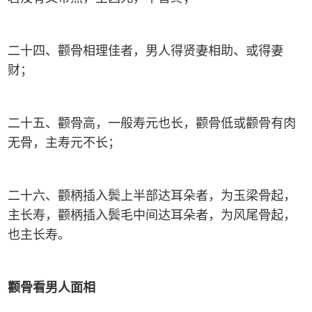
二十四、颧骨相理佳者，男人得贤妻相助、或得妻
财；
二十五、颧骨高，一般寿元也长，颧骨低或颧骨有肉
无骨，主寿元不长；
二十六、颧柄插入鬓上半部达耳朵者，为玉梁骨起，
主长寿，颧柄插入鬓毛中间达耳朵者，为风尾骨起，
也主长寿。
颧骨看
男
人面相