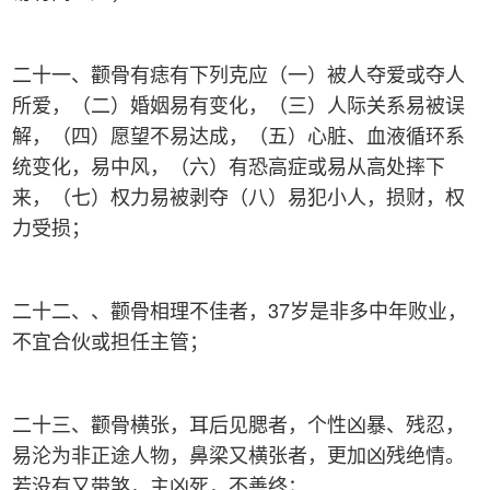
二十一、颧骨有痣有下列克应（一）被人夺爱或夺人
所爱，（二）婚姻易有变化，（三）人际关系易被误
解，（四）愿望不易达成，（五）心脏、血液循环系
统变化，易中风，（六）有恐高症或易从高处摔下
来，（七）权力易被剥夺（八）易犯小人，损财，权
力受损；
二十二、、颧骨相理不佳者，37岁是非多中年败业，
不宜合伙或担任主管；
二十三、颧骨横张，耳后见腮者，个性凶暴、残忍，
易沦为非正途人物，鼻梁又横张者，更加凶残绝情。
若没有又带煞，主凶死，不善终；