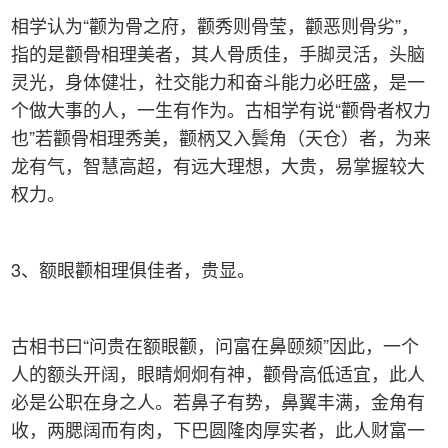
相学认为“颧为骨之府，颧秀则骨莹，颧恶则骨劣”，
指的是颧骨相理美者，其人骨质佳，手脚灵活，头脑
灵光，身体健壮，社交能力和奋斗能力必旺盛，是一
个做大事的人，一生有作为。古相学有说“颧骨者权力
也”若颧骨相理秀美，颧柄又入鬓角（天仓）者，为来
龙有气，智慧高超，有远大理想，大贵，易掌握较大
权力。
3、额眼颧相理俱佳者，贵显。
古相书曰“问贵在额眼颧，问富在鼻颐颏”因此，一个
人的额头开阔，眼睛炯炯有神，颧骨高低适宜，此人
必是公职在身之人。若鼻子有势，鼻翼丰满，金角有
收，两腮阔而有肉，下巴圆隆肉厚实者，此人财富一