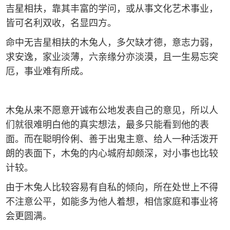
吉星相扶，靠其丰富的学问，或从事文化艺术事业，
皆可名利双收，名显四方。
命中无吉星相扶的木兔人，多欠缺才德，意志力弱，
求安逸，家业淡薄，六亲缘分亦淡漠，且一生易忘突
厄，事业难有所成。
木兔从来不愿意开诚布公地发表自己的意见，所以人
们就很难明白他的真实想法，最多只能看到他的表
面。而在聪明伶俐、善于出鬼主意、给人一种活泼开
朗的表面下，木兔的内心城府却颇深，对小事也比较
计较。
由于木兔人比较容易有自私的倾向，所在处世上不得
不注意公平，如能多为他人着想，相信家庭和事业将
会更圆满。