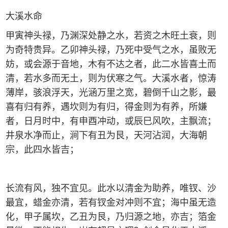
大溪水命
甲寅神头禄，乃渊深处静之水，若资之木旺土衰，则
为奇特贵异。乙卯神头禄，乃死中受气之水，虽败无
妨，或会源于音地，木有不达之者，此二水皆喜土而
清，若水多而无土，则为伏寒之气。大溪水者，惊涛
薄岸，骇浪浮天，光涵万里之宽，碧倒千山之影，最
喜有归有养，遇坎则为有归，得金则为有养，所嫌
者，日月时中，有申酉冲动，或辰巳风吹，主飘流；
井泉水净而止，涧下有丑为艮，天河沾润，大海朝
宗，此四水皆吉；
长流有风，独不宜见。此水以清金为助养，唯钗、沙
最宜，蜡金亦清，若有钗金对冲则不宜；海中虽无造
化，甲子属坎，乙丑为艮，乃归源之地，亦吉；箔金