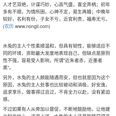
人才艺双绝，计谋巧妙，心高气盛，喜全弄柄；初年
多有不顺，为情所困，心神不定，易生再婚；中晚年
较好，名利有份，子女不亏，近官利贵，福寿无亏。
(
农历
www.nongli.com)
水兔的主人个性柔顺温和，但具有韧性，能够适应不
同的环境，资助最大发度地表现自己，但缺点是原则
性不强，容易受人影响，所谓"近朱者赤，近墨者
黑"。
另外，水兔的主人颇能随遇而安，但也就是因为这个
原因，水兔的主人处事也比较被动和消极，好安逸，
追求享乐，做事得过且过，不肯全力以赴，没有紧迫
感。
不过如果有人从旁加以督促，不断地鼓励他，让他建