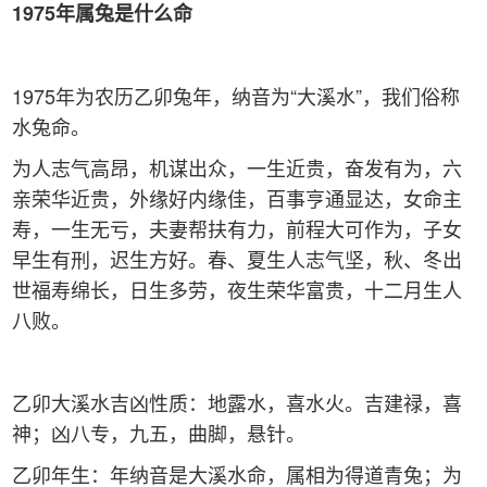
1975
年属兔是什么命
1975年为农历乙卯兔年，纳音为“大溪水”，我们俗称
水兔命。
为人志气高昂，机谋出众，一生近贵，奋发有为，六
亲荣华近贵，外缘好内缘佳，百事亨通显达，女命主
寿，一生无亏，夫妻帮扶有力，前程大可作为，子女
早生有刑，迟生方好。春、夏生人志气坚，秋、冬出
世福寿绵长，日生多劳，夜生荣华富贵，十二月生人
八败。
乙卯大溪水吉凶性质：地露水，喜水火。吉建禄，喜
神；凶八专，九五，曲脚，悬针。
乙卯年生：年纳音是大溪水命，属相为得道青兔；为