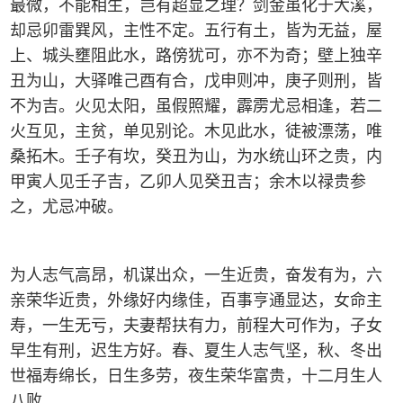
最微，不能相生，岂有超显之理？剑金虽化于大溪，
却忌卯雷巽风，主性不定。五行有土，皆为无益，屋
上、城头壅阻此水，路傍犹可，亦不为奇；壁上独辛
丑为山，大驿唯己酉有合，戊申则冲，庚子则刑，皆
不为吉。火见太阳，虽假照耀，霹雳尤忌相逢，若二
火互见，主贫，单见别论。木见此水，徒被漂荡，唯
桑拓木。壬子有坎，癸丑为山，为水统山环之贵，内
甲寅人见壬子吉，乙卯人见癸丑吉；余木以禄贵参
之，尤忌冲破。
为人志气高昂，机谋出众，一生近贵，奋发有为，六
亲荣华近贵，外缘好内缘佳，百事亨通显达，女命主
寿，一生无亏，夫妻帮扶有力，前程大可作为，子女
早生有刑，迟生方好。春、夏生人志气坚，秋、冬出
世福寿绵长，日生多劳，夜生荣华富贵，十二月生人
八败