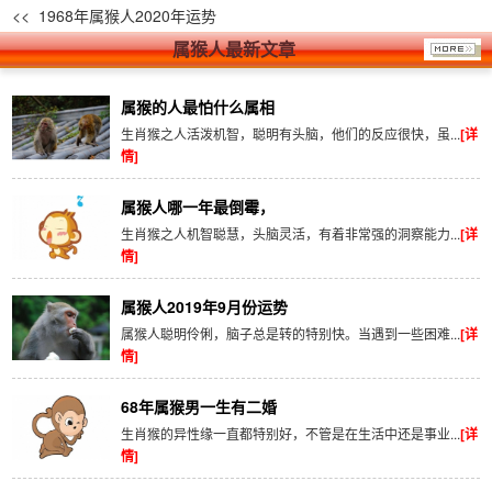
<< 1968年属猴人2020年运势
属猴人
最新文章
属猴的人最怕什么属相
生肖猴之人活泼机智，聪明有头脑，他们的反应很快，虽...
[详
情]
属猴人哪一年最倒霉，
生肖猴之人机智聪慧，头脑灵活，有着非常强的洞察能力...
[详
情]
属猴人2019年9月份运势
属猴人聪明伶俐，脑子总是转的特别快。当遇到一些困难...
[详
情]
68年属猴男一生有二婚
生肖猴的异性缘一直都特别好，不管是在生活中还是事业...
[详
情]