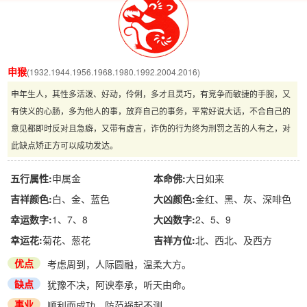
申猴
(1932.1944.1956.1968.1980.1992.2004.2016)
申年生人，其性多活泼、好动，伶俐，多才且灵巧，有竞争而敏捷的手腕，又
有侠义的心肠，多为他人的事，放弃自己的事务，平常好说大话，不合自己的
意见都即时反对且急癖，又带有虚言，诈伪的行为终为刑罚之苦的人有之，对
此缺点矫正方可以成功发达。
五行属性:
申属金
本命佛:
大日如来
吉祥颜色:
白、金、蓝色
大凶颜色:
金红、黑、灰、深啡色
幸运数字:
1、7、8
大凶数字:
2、5、9
幸运花:
菊花、葱花
吉祥方位:
北、西北、及西方
优点
考虑周到，人际圆融，温柔大方。
缺点
犹豫不决，阿谀奉承，听天由命。
事业
顺利而成功，防范祸起不测。