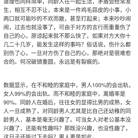
道理也同样简单，同龄人在一起生活，矛盾会经常发
生，相互不忍不让，本来是一件鸡毛蒜皮的小事，小
两口就可能吵的不欢而散，甚至打起来；本来吵吵闹
闹，过去也就没事了，可由于对方的言行而重重伤了
自己的心，原谅起来就不那么快了。如果对方大你十
几二十几岁，能发生这样的事吗？俗话说，伤什么都
别伤了心，一旦对方伤了自己的心，那绝对是很难愈
合的。何况破镜重圆，永远是有裂痕的。
数据显示，在不和睦的家庭中，男人100%的会出轨，
女人99%的会出轨。而不和睦的家庭中，离婚率是
90%。同龄人在婚后，往往女的显得比男的成熟，女
人一旦成熟了，对同龄男人尤其是比自己还幼稚的同
龄男人，基本是毫无兴趣了。可当女人对老公基本没
兴趣了，还能有性趣吗？那既没兴趣，也没性趣了，
这日子还能过下去吗？男人更是如此。