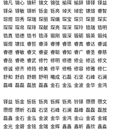
锦凡 锦心 锦轩 锦文 锦弦 瑜珥 瑜辞 铎铎 铎益
铎朵 铎敏 铎昕 铄金 铄亮 琸天 琸宏 镓煊 睿智
琮煜 琮秀 琛瑞 琛丽 琛缡 琛宝 琛贝 琛昰 琛实
琛琛 琛帛 琛琲 琛献 琛亮 琛深 琛玲 锆瑞 锆明
锆真 锆德 锆书 锆泽 锻刚 锻深 锻砺 锻英 锻纯
锻煜 镓炫 睿哲 睿泽 睿博 睿思 睿真 睿达 睿诚
睿德 睿敏 睿文 睿姿 睿聪 睿知 睿广 睿圣 睿慈
睿岳 睿艳 睿武 修竹 修明 修德 修业 修远 修文
修诚 修齐 修筠 修美 修平 修畅 修容 修雅 修仁
舒和 舒启 舒朗 舒明 曦成 石磊 石坚 石峰 石澜
磊峰 磊磊 磊放 磊鑫 金石 金泓 金波 金华 金鸿
铎益 铄金 铄铄 铄亮 铄辉 铄亮 铃铎 瓒瓒 瓒文
瓒煜 瓒昕 石磊 石坚 石峰 石澜 磊峰 磊磊 磊放
磊鑫 金石 金泓 金波 金华 金鸿 金山 金诺 金城
金光 金碧 金铭 金瑞 金辉 鑫鑫 鑫昕 鑫欣 鑫淼