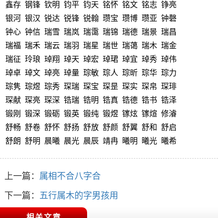
鑫存 钢锋 钦明 钧平 钧天 铭怀 铭文 铭志 铮亮
银河 银汉 锐达 锐锋 锐翰 瓒宝 瓒博 瓒亚 钟磬
钟心 钟信 瑞雪 瑞岚 瑞霭 瑞锦 瑞德 瑞景 瑞昌
瑞福 瑞禾 瑞云 瑞羽 瑞星 瑞世 瑞蔼 瑞木 瑞金
瑞征 玲琅 琸翔 琸天 琸宏 琸珺 琸宜 琸秀 琸伟
琸卓 琸文 琸亮 琸量 琮敏 琮人 琮昕 琮华 琮力
琮隽 琮煜 琮秀 琛瑞 琛宝 琛昰 琛实 琛帛 琛琲
琛献 琛亮 琛深 锆瑞 锆明 锆真 锆德 锆书 锆泽
锻刚 锻深 锻砺 锻英 锻纯 锻煜 镓炫 镓煊 修濬
舒畅 舒卷 舒怀 舒扬 舒放 舒颜 舒翼 舒和 舒启
舒朗 舒明 晨曦 晨光 晨辰 靖冉 曦明 曦光 曦希
上一篇：
属相不合八字合
下一篇：
五行属木的字男孩用
相关文章