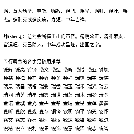
赐：意为给予、尊敬。赐教、赐旭、赐光、赐帅、赐壮、赐
杰。多刑克或多疾病，寿短，中年吉祥。
铮(zhēng)：意为金属撞击出的声音。精明公正，清雅荣贵，
官运旺，克己助人，中年成功昌隆，出国之字。
五行属金的名字男孩用推荐
铄辉 铄亮 铃铎 瓒文 瓒煜 瓒昕 瓒博 瓒亚 钟毓
钟铭 钟律 钟石 钟夔 钟美 钟祥 瑞霭 瑞锦 瑞德
瑞景 瑞昌 瑞福 瑞彩 瑞香 瑞玉 瑞禾 瑞光 瑞云
瑞羽 瑞芝 瑞星 瑞霞 瑞世 瑞蔼 瑞木 瑞梦 瑞金
金诺 金城 金光 金碧 金铭 金瑞 金星 金辉 鑫鑫
鑫昕 鑫欣 鑫淼 鑫存 钢锋 钦明 钧平 钧天 铭怀
铭文 铭志 铮亮 银河 银汉 锐达 锐锋 锐翰 锐进
锐精 锐立 锐利 锐思 锐逸 锐意 锐泽 锐志 锐智