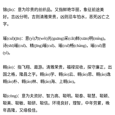
锦(jǐn)：意为珍贵的丝织品。又指鲜艳华丽，象征前途美
好。吉凶分明，吉则清雅荣贵，凶则忌车怕水，恶死凶亡之
字。
璀(cuǐ)(jīn)：意(yì)为(wéi)光(guāng)采(cǎi)鲜(xiān)明(míng)。
诗(shī)璀(cuǐ)、精(jīng)璀(cuǐ)、璀(cuǐ)畅(chàng)，璀(cuǐ)意
(yì)。
翱(áo)：指飞翔、遨游。清雅荣贵，福禄双收，探守廉正，出
国之格，隆昌之字。翱(áo)学、翱(áo)云、翱(áo)思、翱(áo)逸
翱(áo)朴、翱(áo)林、翱(áo)海、上翱(áo)。
聪(cōng)：意为夫资好、智力高、聪明。聪泰、聪慧、聪颖、
聪美、聪敏、聪研、聪信。环境良好，理智，中年劳累，晚
年昌隆，又缘极佳。