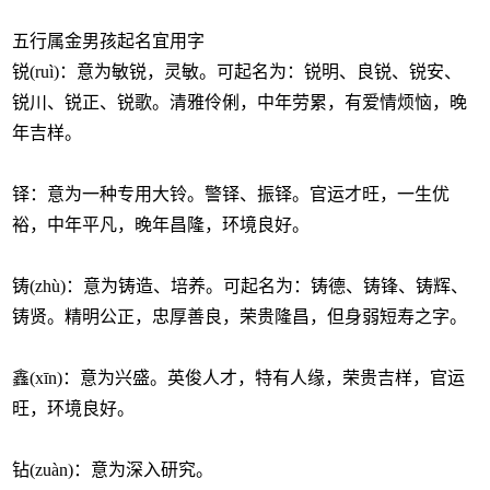
五行属金男孩起名宜用字
锐(ruì)：意为敏锐，灵敏。可起名为：锐明、良锐、锐安、
锐川、锐正、锐歌。清雅伶俐，中年劳累，有爱情烦恼，晚
年吉样。
铎：意为一种专用大铃。警铎、振铎。官运才旺，一生优
裕，中年平凡，晚年昌隆，环境良好。
铸(zhù)：意为铸造、培养。可起名为：铸德、铸锋、铸辉、
铸贤。精明公正，忠厚善良，荣贵隆昌，但身弱短寿之字。
鑫(xīn)：意为兴盛。英俊人才，特有人缘，荣贵吉样，官运
旺，环境良好。
钻(zuàn)：意为深入研究。