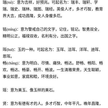
瑞(ruì)：意为吉样，好预兆。可起名为：瑞丰、瑞轩、学
瑞、瑞史、瑞林、瑞图、瑞经。英俊人才，多才巧智，教育
界大吉，成功昌隆，女人身瘦多厄。
铭(míng)：意为警戒自己的文字，记住，铭记。智勇双全，
精明公正，福禄双收，名利有分，出国之字。
珲(huī)：玉的一种。可起名为：玉珲、洁珲、洋珲、迪珲、
恩珲。
畅(chàng)：意为明白、尽情、痛快、畅达。舒畅、畅阳、畅
欢、畅达、畅豪、畅开、畅波。一生清雅荣贵，天生聪颖，
事业如意，家庭和睦，环境良好。
瑶：意为美玉、像玉样的美石。
贤：意为有德有才的人。多才巧智，中年平凡，晚年昌隆，