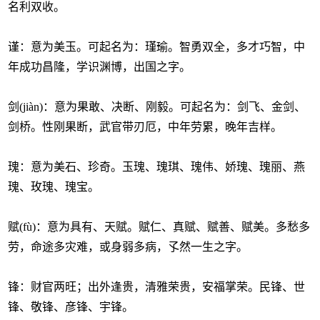
名利双收。
谨：意为美玉。可起名为：瑾瑜。智勇双全，多才巧智，中
年成功昌隆，学识渊博，出国之字。
剑(jiàn)：意为果敢、决断、刚毅。可起名为：剑飞、金剑、
剑桥。性刚果断，武官带刃厄，中年劳累，晚年吉样。
瑰：意为美石、珍奇。玉瑰、瑰琪、瑰伟、娇瑰、瑰丽、燕
瑰、玫瑰、瑰宝。
赋(fù)：意为具有、天赋。赋仁、真赋、赋善、赋美。多愁多
劳，命途多灾难，或身弱多病，孓然一生之字。
锋：财官两旺；出外逢贵，清雅荣贵，安福掌荣。民锋、世
锋、敬锋、彦锋、宇锋。