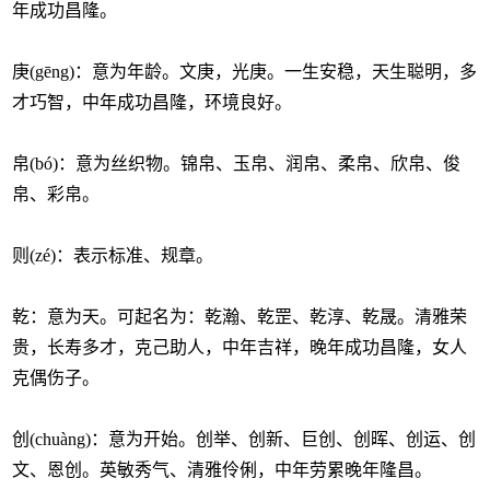
年成功昌隆。
庚(gēng)：意为年龄。文庚，光庚。一生安稳，天生聪明，多
才巧智，中年成功昌隆，环境良好。
帛(bó)：意为丝织物。锦帛、玉帛、润帛、柔帛、欣帛、俊
帛、彩帛。
则(zé)：表示标准、规章。
乾：意为天。可起名为：乾瀚、乾罡、乾淳、乾晟。清雅荣
贵，长寿多才，克己助人，中年吉祥，晚年成功昌隆，女人
克偶伤子。
创(chuàng)：意为开始。创举、创新、巨创、创晖、创运、创
文、恩创。英敏秀气、清雅伶俐，中年劳累晚年隆昌。