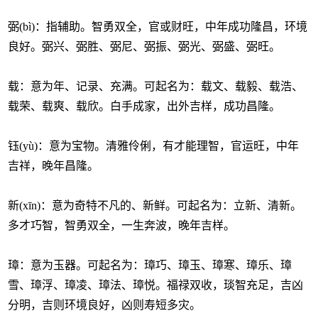
弼(bì)：指辅助。智勇双全，官或财旺，中年成功隆昌，环境
良好。弼兴、弼胜、弼尼、弼振、弼光、弼盛、弼旺。
载：意为年、记录、充满。可起名为：载文、载毅、载浩、
载荣、载爽、载欣。白手成家，出外吉样，成功昌隆。
钰(yù)：意为宝物。清雅伶俐，有才能理智，官运旺，中年
吉祥，晚年昌隆。
新(xīn)：意为奇特不凡的、新鲜。可起名为：立新、清新。
多才巧智，智勇双全，一生奔波，晚年吉样。
璋：意为玉器。可起名为：璋巧、璋玉、璋寒、璋乐、璋
雪、璋浮、璋凌、璋法、璋悦。福禄双收，琰智充足，吉凶
分明，吉则环境良好，凶则寿短多灾。