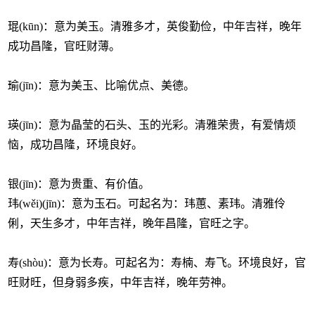
琨(kūn)：意为美玉。清雅多才，英俊勤俭，中年吉祥，晚年
成功昌隆，官旺财薄。
瑜(jīn)：意为美玉、比喻优点、美德。
瑛(jīn)：意为晶莹的石头、玉的光彩。清雅荣贵，有爱情烦
恼，成功昌隆，环境良好。
银(jīn)：意为贵重、有价值。
玮(wěi)(jīn)：意为玉石。可起名为：玮蕙、素玮。清雅伶
俐，天生多才，中年吉祥，晚年昌隆，官旺之字。
寿(shòu)：意为长寿。可起名为：寿楠、寿飞。环境良好，官
旺财旺，但身弱多疾，中年吉祥，晚年劳神。