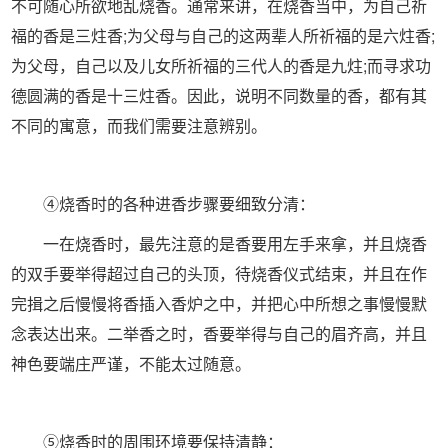
不可随心所欲地乱烧香。通常来讲，在烧香当中，为自己祈
福的香是三炷香;为父母与自己的这两辈人所祈福的是六炷香;
为父母，自己以及儿女所祈福的三代人的香是九炷;而寻求功
德圆满的香是十三炷香。因此，说明不同数量的香，都有其
不同的寓意，而我们需要注意辨别。
④烧香时的各种进香步骤要细致分清：
一在烧香时，最先注意的是香要用左手来拿，并且烧香
的双手要举得超过自己的头顶，待烧香仪式结束，并且在作
完揖之后慢慢将香插入香炉之中，并把心中所想之事慢慢默
念表达出来。二举香之时，香要举得与自己的眉齐高，并且
神色要端庄严谨，不能太过随意。
⑤烧香时的周围环境要保持清静：