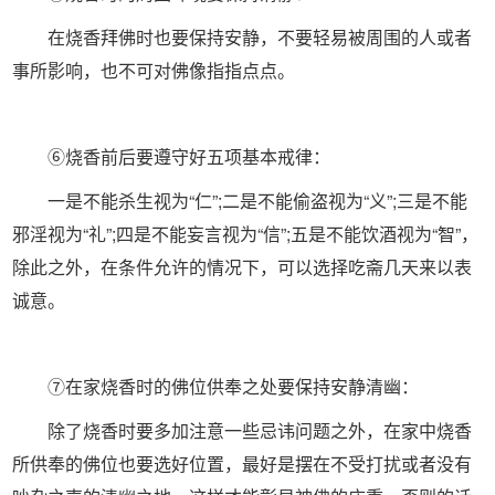
在烧香拜佛时也要保持安静，不要轻易被周围的人或者
事所影响，也不可对佛像指指点点。
⑥烧香前后要遵守好五项基本戒律：
一是不能杀生视为“仁”;二是不能偷盗视为“义”;三是不能
邪淫视为“礼”;四是不能妄言视为“信”;五是不能饮酒视为“智”，
除此之外，在条件允许的情况下，可以选择吃斋几天来以表
诚意。
⑦在家烧香时的佛位供奉之处要保持安静清幽：
除了烧香时要多加注意一些忌讳问题之外，在家中烧香
所供奉的佛位也要选好位置，最好是摆在不受打扰或者没有